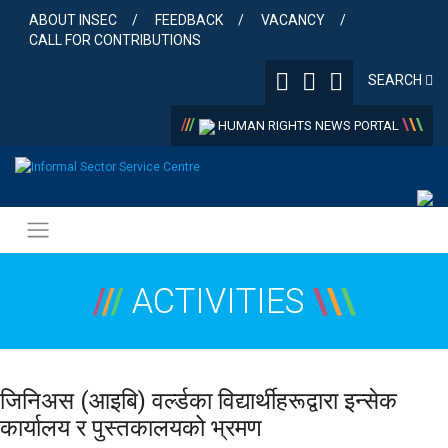
Skip
ABOUT INSEC
FEEDBACK
VACANCY
to
CALL FOR CONTRIBUTIONS
content
SEARCH
/
/
/
\
\
\
HUMAN RIGHTS NEWS PORTAL
/
/
/
ACTIVITIES
\
\
\
जिनिअस (आइबि) वर्ल्डका विद्यार्थीहरूद्वारा इन्सेक
कार्यालय र पुस्तकालयको भ्रमण