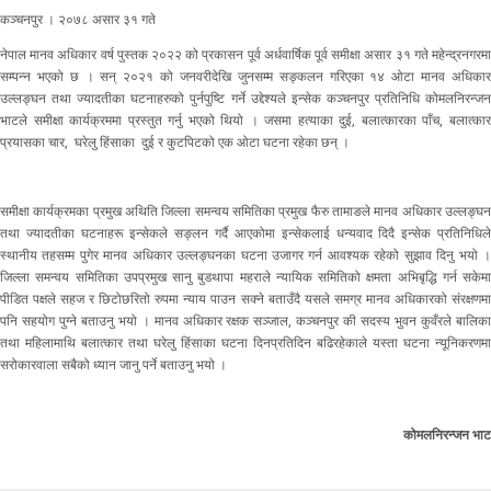
कञ्चनपुर । २०७८ असार ३१ गते
नेपाल मानव अधिकार वर्ष पुस्तक २०२२ को प्रकासन पूर्व अर्धवार्षिक पूर्व समीक्षा असार ३१ गते महेन्द्रनगरमा
सम्पन्न भएको छ । सन् २०२१ को जनवरीदेखि जुनसम्म सङ्कलन गरिएका १४ ओटा मानव अधिकार
उल्लङ्घन तथा ज्यादतीका घटनाहरुको पुर्नपुष्टि गर्ने उद्देश्यले इन्सेक कञ्चनपुर प्रतिनिधि कोमलनिरन्जन
भाटले समीक्षा कार्यक्रममा प्रस्तुत गर्नु भएको थियो । जसमा हत्याका दुई, बलात्कारका पाँच, बलात्कार
प्रयासका चार, घरेलु हिंसाका दुई र कुटपिटको एक ओटा घटना रहेका छन् ।
समीक्षा कार्यक्रमका प्रमुख अथिति जिल्ला समन्वय समितिका प्रमुख फैरु तामाङले मानव अधिकार उल्लङ्घन
तथा ज्यादतीका घटनाहरू इन्सेकले सङ्लन गर्दै आएकोमा इन्सेकलाई धन्यवाद दिदै इन्सेक प्रतिनिधिले
स्थानीय तहसम्म पुगेर मानव अधिकार उल्लङ्घनका घटना उजागर गर्न आवश्यक रहेको सुझाव दिनु भयो ।
जिल्ला समन्वय समितिका उपप्रमुख सानु बुडथापा महराले न्यायिक समितिको क्षमता अभिबृद्धि गर्न सकेमा
पीडित पक्षले सहज र छिटोछरितो रुपमा न्याय पाउन सक्ने बताउँदै यसले समग्र मानव अधिकारको संरक्षणमा
पनि सहयोग पुग्ने बताउनु भयो । मानव अधिकार रक्षक सञ्जाल, कञ्चनपुर की सदस्य भुवन कुवँरले बालिका
तथा महिलामाथि बलात्कार तथा घरेलु हिंसाका घटना दिनप्रतिदिन बढिरहेकाले यस्ता घटना न्यूनिकरणमा
सरोकारवाला सबैको ध्यान जानु पर्ने बताउनु भयो ।
कोमलनिरन्जन भाट