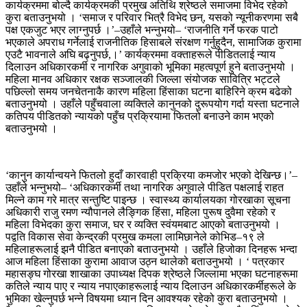
कार्यक्रममा बोल्दै कार्यक्रमकी प्रमुख अतिथि श्रेष्ठले समाजमा विभेद रहेको
कुरा बताउनुभयो । ‘समाज र परिवार भित्रै विभेद छन्, यसको न्यूनीकरणमा सबै
पक्ष एकजुट भएर लाग्नुपर्छ ।’–उहाँले भन्नुभयो– ‘राजनीति गर्ने फरक पाटो
भएकाले अपराध गर्नेलाई राजनीतिक हिसाबले संरक्षण गर्नुहुदैन, सामाजिक कुरामा
एउटै भावनाले अघि बढ्नुपर्छ,।’ कार्यक्रममा वक्ताहरूले पीडितलाई न्याय
दिलाउन अधिकारकर्मी र नागरिक अगुवाको भूमिका महत्वपूर्ण हुने बताउनुभयो ।
महिला मानव अधिकार रक्षक सञ्जालकी जिल्ला संयोजक सावित्रि भट्टले
पछिल्लो समय जनचेतनाकै कारण महिला हिंसाका घटना बाहिरिने क्रम बढेको
बताउनुभयो । उहाँले पहुँचवाला व्यक्तिले कानुनको दुरूपयोग गर्दा यस्ता घटनाले
कतिपय पीडितको न्यायको पहुँच प्रक्रियामा फितलो बनाउने काम भएको
बताउनुभयो ।
‘कानुन कार्यान्वयने फितलो हुदाँ कारवाही प्रक्रिया कमजोर भएको देखिन्छ।’–
उहाँले भन्नुभयो– ‘अधिकारकर्मी तथा नागरिक अगुवाले पीडित पक्षलाई राहत
मिल्ने काम गरे मात्र सन्तुष्टि पाइन्छ । स्वास्थ्य कार्यालयका गोरखाका सूचना
अधिकारी राजु रमण न्यौपानले लैङ्‍गिक हिंसा, महिला पुरूष दुवैमा रहेको र
महिला विभेदका कुरा समाज, घर र व्यक्ति स्वंयमबाट आएको बताउनुभयो ।
पद्वति विकास सेवा केन्द्रकी प्रमुख कमला लामिछानेले कोभिड–१९ ले
महिलाहरूलाई झनै पीडित बनाएको बताउनुभयो । उहाँले हिजोका दिनहरू भन्दा
आज महिला हिंसाका कुरामा आवाज उठ्न थालेको बताउनुभयो । ‘ पत्रकार
महासङ्घ गोरखा शाखाका उपाध्यक्ष दिपक श्रेष्ठले जिल्लामा भएका घटनाहरूमा
कतिले न्याय पाए र न्याय नपाएकाहरूलाई न्याय दिलाउन अधिकारकर्मीहरूले के
भुमिका खेल्नुपर्छ भन्ने विषयमा ध्यान दिन आवश्यक रहेको कुरा बताउनुभयो ।