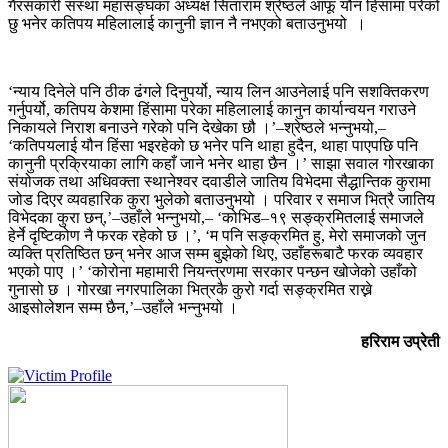
गैरसकारी संस्था महासङ्घका अध्यक्ष सिताराम श्रेष्ठले आफू यौन हिंसामा परेको
छु भनेर कतिपय महिलालाई कानुनी ज्ञान नै नभएको बताउनुभयो ।
‘न्याय दिनेले पनि ठीक ढंगले दिनुपर्यो, न्याय लिन आउनेलाई पनि सशक्तिकरण
गर्नुपर्यो, कतिपय केशमा हिंसामा परेका महिलालाई कानुन कार्यान्वयन गराउने
निकायले निराश बनाउने गरेको पनि देखेका छौ ।’–श्रेष्ठले भन्नुभयो,–
‘कतिपयलाई यौन हिंसा भइरहेको छ भनेर पनि थाहा हुदैन, थाहा पाएपछि पनि
कानुनी प्रक्रियाका लागि कहाँ जाने भनेर थाहा छैन ।’ साझा सवाल गोरखाका
संयोजक तथा अधिवक्ता स्थानेश्वर दवाडीले जातिय विभेदमा सैद्धान्तिक कुरामा
जोड दिएर व्यवहारिक कुरा भुलेको बताउनुभयो । परिवार र समाज भित्रै जातिय
विभेदका कुरा छन्,’–उहाँले भन्नुभयो,– ‘कोभिड–१९ सङ्क्रमितलाई समाजले
हेर्ने दृष्टिकोण नै फरक रहेको छ ।’, ‘म पनि सङ्क्रमित हु, मेरो समाजको जुन
व्यक्ति प्रतिष्ठित छन् भनेर आज सम्म बुझेको थिए, उहाँहरूबाटै फरक व्यवहार
भएको पाए ।’ ‘कोरोना महामारी नियन्त्रणमा सरकार पन्छन खोजेको उहाँको
गुनासो छ । गोरखा नगरपालिका भित्रकै कुरो गर्दा सङ्क्रमित राख्ने
आइसोलेशन सम्म छैन,’–उहाँले भन्नुभयो ।
हरिराम उप्रेती