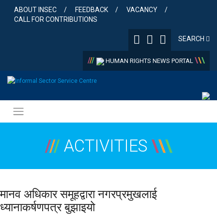
Skip
ABOUT INSEC
FEEDBACK
VACANCY
to
CALL FOR CONTRIBUTIONS
content
SEARCH
/
/
/
\
\
\
HUMAN RIGHTS NEWS PORTAL
/
/
/
ACTIVITIES
\
\
\
मानव अधिकार समूहद्वारा नगरप्रमुखलाई
ध्यानाकर्षणपत्र बुझाइयो