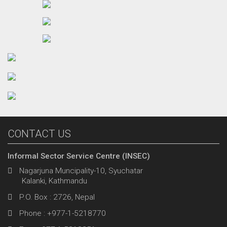
CONTACT US
Informal Sector Service Centre (INSEC)
Nagarjuna Muncipality-10, Syuchatar
Kalanki, Kathmandu
P.O. Box : 2726, Nepal
Phone : +977-1-5218770