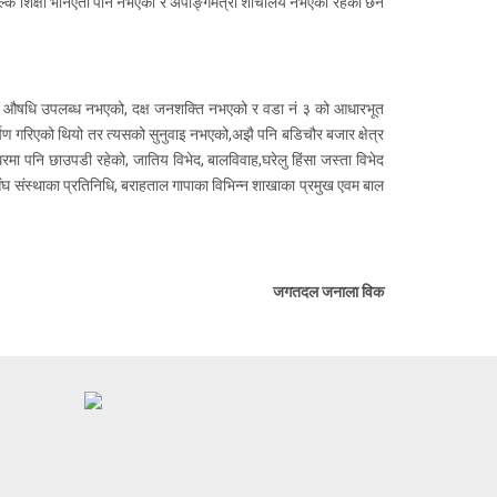
शुल्क शिक्षा भनिएता पनि नभएको र अपाङ्गमैत्री शौचालय नभएको रहेका छन
िशुल्क औषधि उपलब्ध नभएको, दक्ष जनशक्ति नभएको र वडा नं ३ को आधारभूत
नाकर्षण गरिएको थियो तर त्यसको सुनुवाइ नभएको,अझै पनि बडिचौर बजार क्षेत्र
ा पनि छाउपडी रहेको, जातिय विभेद, बालविवाह,घरेलु हिंसा जस्ता विभेद
ंघ संस्थाका प्रतिनिधि, बराहताल गापाका विभिन्न शाखाका प्रमुख एवम बाल
जगतदल जनाला विक