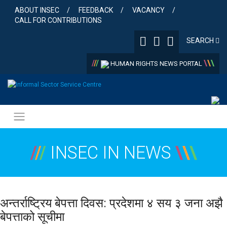
Skip
ABOUT INSEC
FEEDBACK
VACANCY
to
CALL FOR CONTRIBUTIONS
content
SEARCH
/
/
/
\
\
\
HUMAN RIGHTS NEWS PORTAL
/
/
/
INSEC IN NEWS
\
\
\
अन्तर्राष्ट्रिय बेपत्ता दिवस: प्रदेशमा ४ सय ३ जना अझै
बेपत्ताको सूचीमा