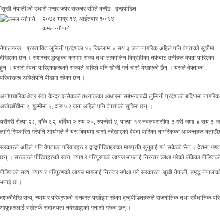
‘सुखी नेपाली’को उधारो मन्त्र जपेर सरकार रमिते बन्दैछ : द्वन्द्वपीडित
२०७७ भाद्र १४, आईतवार १०:४४
कमल न्यौपाने
नेपालगन्ज : प्रस्तावित लुम्बिनी प्रदेशका १२ जिल्लामा ४ सय ३ जना नागरिक अहिले पनि वेपताको सूचीमा
देखिएका छन् । सशस्त्र द्धन्द्धका क्रममा राज्य तथा तत्कालिन बिद्रोहीका तर्फबाट उनीहरू वेपता पारिएका
हुन् । यसरी वेपता पारिएकाहरूको राज्यले अहिले पनि खोजी गर्न चासो देखाएको छैन् । यसले वेपताका
परिवारहरू अहिलेपनि पीडामा रहेका छन् ।
अनौपचारिक क्षेत्र सेवा केन्द्र इन्सेकको तथ्यांकका आधारमा सबैभन्दाबढी लुम्बिनी प्रदेशको बर्दियामा ना
अर्घाखाँचीमा २, गुल्मीमा २, दाङ ७२ जना अहिले पनि वेपत्ताको सुचिमा छन् ।
यसैगरी रोल्पा २८, बाँके ६२, बर्दिया २ सय २०, रुपन्देही ४, पाल्पा १ र नवलपरासीमा ३ गरी जम्मा ४ सय
लागि सिफारिस गरेपनि आयोगले नै यस बिषयमा चासो नदेखाएको वेपता पारिका नागरिकका आफन्तहरू बताउँछ
सरकारले अहिले पनि वेपताका परिवारहरू र द्वन्द्वपीडितहरुका मागप्रति सुनुवाई गर्न सकेको छैन् । देशमा 
छन् । सरकारले पीडितहरुको सत्य, न्याय र परिपूरणको जायज मागलाई निरन्तर उपेक्षा गरेको बाँकेका पीडित
पीडितको सत्य, न्याय र परिपूरणको जायज मागलाई निरन्तर उपेक्षा गर्ने सरकारले ‘सुखी नेपाली, समृद्ध नेपाल’को
भनाई छ ।
दशकौंदेखि सत्य, न्याय र परिपूरणको अनवरत पर्खाइमा रहेका द्वन्द्वपीडितहरूले राजनीतिक तथा संवैधानिक प
आफूहरुलाई राख्नेतर्फ सदाशयता नदेखाइएको गुनासो गरेका छन् ।