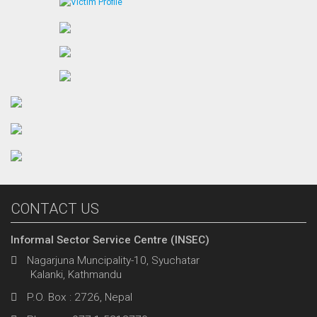
CONTACT US
Informal Sector Service Centre (INSEC)
Nagarjuna Muncipality-10, Syuchatar
Kalanki, Kathmandu
P.O. Box : 2726, Nepal