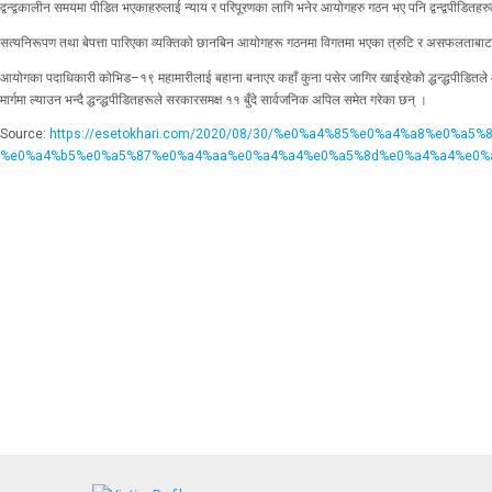
द्वन्द्वकालीन समयमा पीडित भएकाहरुलाई न्याय र परिपूरणका लागि भनेर आयोगहरु गठन भए पनि द्वन्द्वपीडित
सत्यनिरूपण तथा बेपत्ता पारिएका व्यक्तिको छानबिन आयोगहरू गठनमा विगतमा भएका त्रुटि र असफलताबाट 
आयोगका पदाधिकारी कोभिड–१९ महामारीलाई बहाना बनाएर कहाँ कुना पसेर जागिर खाईरहेको द्धन्द्धपीडितले आ
मार्गमा ल्याउन भन्दै द्धन्द्धपीडितहरूले सरकारसमक्ष ११ बुँदे सार्वजनिक अपिल समेत गरेका छन् ।
Source:
https://esetokhari.com/2020/08/30/%e0%a4%85%e0%a4%a8%e0
%e0%a4%b5%e0%a5%87%e0%a4%aa%e0%a4%a4%e0%a5%8d%e0%a4%a4%e0%