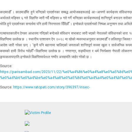
काठमाडौँ । काठमाडौँमा हुने भनिएको प्रदर्शनका सम्बद्ध आयोजकहरूलाई आ–आफ्नो कार्यक्रम संविधानप्रदत
अर्यालले मङ्सिर ६ गते विज्ञप्ति जारी गर्दै मङ्सिर ७ गते गर्ने भनिएका कार्यक्रमलाई शान्तिपूर्ण बनाउन सर
भोलि हुने प्रदर्शनका सन्दर्भमा पनि हामी निरन्तरता दिँदैछौँ । इन्सेकले प्रदर्शनको निष्पक्ष अनुगमन तथा अभि
पञ्चायतकालीन ऐनका आधारमा गरिएको बन्देजले संविधान सभाबाट जारी भएको नेपालको संविधानको धारा १७ मा व्
विज्ञप्तिमा उल्लेख छ । स्थानीय प्रशासन ऐन २०२८ मा रहेको व्यवस्थाअनुसार काठमाडौँ र ललितपुर जिल्ला प्रश
आदेश जारी गरेका छन् ।
‘कुनै पनि बहानामा चालिएको जनताको शान्तिपूर्ण रूपमा खुला र सार्वजनिक रूपमा 
कदमको हामी विरोध गर्दछौँ’–विज्ञप्तिमा उल्लेख छ ।
गणतन्त्र, सङ्घीयता र धर्म निरपेक्षता नेपाली लोकतन
कृयाकलापप्रति इन्सेकले विज्ञप्तिमार्पmत गम्भीर असहमति जाहेर गरेको छ ।
Source:
https://parisambad.com/2023/11/22/%e0%a4%86%e0%a4%a8%e0%a5%8d
%e0%a4%b6%e0%a4%be%e0%a4%a8%e0%a5%8d%e0%a4%a4%e0%a4%bf%e0%a
Source:
https://www.ratopati.com/story/396397/insec-