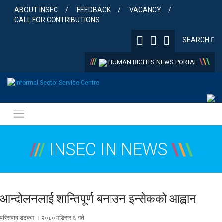
Skip
ABOUT INSEC
FEEDBACK
VACANCY
to
CALL FOR CONTRIBUTIONS
content
SEARCH
/
/
/
\
\
\
HUMAN RIGHTS NEWS PORTAL
/
/
/
INSEC IN NEWS
\
\
\
आन्दोलनलाई शान्तिपूर्ण बनाउन इन्सेकको आह्वान
परिसंवाद डटकम । २०८० मङ्सिर ६ गते