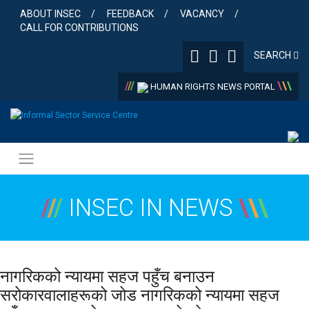
Skip
ABOUT INSEC
FEEDBACK
VACANCY
to
CALL FOR CONTRIBUTIONS
content
SEARCH
/
/
/
\
\
\
HUMAN RIGHTS NEWS PORTAL
/
/
/
INSEC IN NEWS
\
\
\
नागरिकको न्यायमा सहज पहुँच बनाउन
सरोकारवालाहरूको जोड नागरिकको न्यायमा सहज