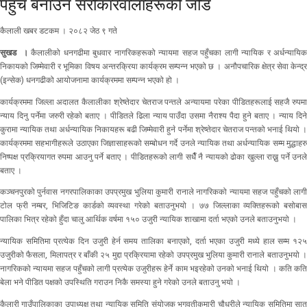
पहुँच बनाउन सरोकारवालाहरूको जोड
कैलाली खबर डटकम । २०८२ जेठ ९ गते
सुखड ।
कैलालीको धनगढीमा बुधवार नागरिकहरूको न्यायमा सहज पहुँचका लागी न्यायिक र अर्धन्यायि
निकायको जिम्मेवारी र भूमिका विषय अन्तरक्रिया कार्यक्रम सम्पन्न भएको छ । अनौपचारिक क्षेत्र सेवा केन्द्र
(इन्सेक) धनगढीको आयोजनामा कार्यक्रममा सम्पन्न भएको हो ।
कार्यक्रममा जिल्ला अदालत कैलालीका श्रेष्तेदार चेतराज पन्तले अन्यायमा परेका पीडितहरूलाई सहजै रुपमा
न्याय दिनु पर्नेमा जरुरी रहेको बताए । पीडितले ढिला न्याय पाउँदा उसमा नैराश्य पैदा हुने बताए । न्याय दिने
कुरामा न्यायिक तथा अर्धन्यायिक निकायहरू बढी जिम्मेवारी हुने पर्नेमा श्रेष्तेदार चेतराज पन्तको भनाई थियो ।
कार्यक्रममा सहभागीहरूले उठाएका जिज्ञासाहरूको सम्बोधन गर्दे उनले न्यायिक तथा अर्धन्यायिक सम्म मुद्धाहरु
निष्पक्ष प्रक्रियागत रुपमा आउनु पर्ने बताए । पीडितहरूको लागी सधैँ नै न्यायको ढोका खुल्ला राख्नु पर्ने उनले
बताए ।
कञ्चनपुरको पुर्नवास नगरपालिकाका उपप्रमुख भुलिया कुमारी रानाले नागरिकको न्यायमा सहज पहुँचको लागी
टोल फ्री नम्बर, भिजिटिङ कार्डको व्यवस्था गरेको बताउनुभयो । ७७ जिल्लाका व्यक्तिहरूको बसोबास
पालिका भित्र रहेको हुँदा चालु आर्थिक वर्षमा १५० उजुरी न्यायिक शाखामा दर्ता भएको उनले बताउनुभयो ।
न्यायिक समितिमा प्रत्येक दिन उजुरी हेर्न समय तालिका बनाएको, दर्ता भएका उजुरी मध्ये हाल सम्म १२५
उजुरीको फैसला, मिलापत्र र बाँकी २५ मुद्दा प्रक्रियामा रहेको उपप्रमुख भुलिया कुमारी रानाले बताउनुभयो ।
नागरिकको न्यायमा सहज पहुँचको लागी प्रत्येक उजुरीहरू हेर्ने काम भइरहेको उनको भनाई थियो । कति कति
बेला भने पीडित पक्षको उपस्थिति गराउन निकै समस्या हुने गरेको उनले बताउनु भयो ।
कैलारी गाउँपालिकाका उपाध्यक्ष तथा न्यायिक समिति संयोजक भगवतीकुमारी चौधरीले न्यायिक समितिमा सात