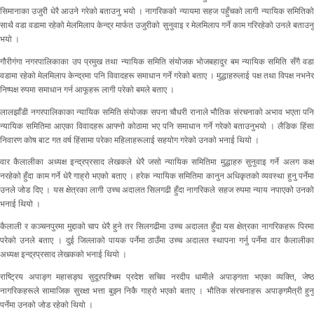
सिमानाका उजुरी धेरै आउने गरेको बताउनु भयो । नागरिकको न्यायमा सहज पहुँचको लागी न्यायिक समितिको
साथै वडा वडामा रहेको मेलमिलाप केन्द्र मार्फत उजुरीको सुनुवाइ र मेलमिलाप गर्ने काम गरिरहेको उनले बताउनु
भयो ।
गौरीगंगा नगरपालिकाका उप प्रमुख तथा न्यायिक समिति संयोजक भोजबहादुर बम न्यायिक समिति सँगै वडा
वडामा रहेको मेलमिलाप केन्द्रमा पनि विवादहरू समाधान गर्ने गरेको बताए । मुद्धाहरुलाई पक्ष तथा विपक्ष नभनेर
निष्पक्ष रुपमा समाधान गर्न आफूहरू लागी परेको बमले बताए ।
लालझाँडी नगरपालिकाका न्यायिक समिति संयोजक सपना चौधरी रानाले भौतिक संरचनाको अभाव भएता पनि
न्यायिक समितिमा आएका विवादहरू आफ्नो कोठामा भए पनि समाधान गर्ने गरेको बताउनुभयो । लैङिक हिंसा
निवारण कोष बाट गत वर्ष हिंसामा परेका महिलाहरूलाई सहयोग गरेको उनको भनाई थियो ।
वार कैलालीका अध्यक्ष इन्द्रप्रसाद लेखकले धेरै जसो न्यायिक समितिमा मुद्धाहरु सुनुवाइ गर्ने अलग कक्ष
नरहेको हुँदा काम गर्ने धेरै गाह्रो भएको बताए । हरेक न्यायिक समितिमा कानुन अधिकृतको व्यवस्था हुनु पर्नेमा
उनले जोड दिए । यस क्षेत्रका लागी उच्च अदालत सिलगढी हुँदा नागरिकले सहज रुपमा न्याय नपाएको उनको
भनाई थियो ।
कैलाली र कञ्चनपुरमा मुद्दाको चाप धेरै हुने तर सिलगढीमा उच्च अदालत हुँदा यस क्षेत्रका नागरिकहरू पिरमा
परेको उनले बताए । दुई जिल्लाको पायक पर्नेमा ठाउँमा उच्च अदालत स्थापना गर्नु पर्नेमा वार कैलालीका
अध्यक्ष इन्द्रप्रसाद लेखकको भनाई थियो ।
राष्ट्रिय अपाङ्ग महासङ्घ सुदूरपश्चिम प्रदेश सचिव नरदीप धामीले अपाङ्गता भएका व्यक्ति, जेष्ठ
नागरिकहरूले सामाजिक सुरक्षा भत्ता बुझ्न निकै गाह्रो भएको बताए । भौतिक संरचनाहरू अपाङ्गमैत्री हुनु
पर्नेमा उनको जोड रहेको थियो ।