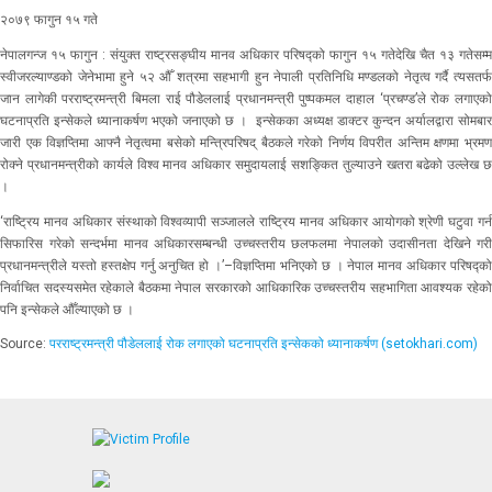
२०७९ फागुन १५ गते
नेपालगन्ज १५ फागुन : संयुक्त राष्ट्रसङ्घीय मानव अधिकार परिषद्को फागुन १५ गतेदेखि चैत १३ गतेसम्म
स्वीजरल्याण्डको जेनेभामा हुने ५२ औँ शत्रमा सहभागी हुन नेपाली प्रतिनिधि मण्डलको नेतृत्व गर्दै त्यसतर्फ
जान लागेकी परराष्ट्रमन्त्री बिमला राई पौडेललाई प्रधानमन्त्री पुष्पकमल दाहाल ‘प्रचण्ड’ले रोक लगाएको
घटनाप्रति इन्सेकले ध्यानाकर्षण भएको जनाएको छ । इन्सेकका अध्यक्ष डाक्टर कुन्दन अर्यालद्वारा सोमबार
जारी एक विज्ञप्तिमा आफ्नै नेतृत्वमा बसेको मन्त्रिपरिषद् बैठकले गरेको निर्णय विपरीत अन्तिम क्षणमा भ्रमण
रोक्ने प्रधानमन्त्रीको कार्यले विश्व मानव अधिकार समुदायलाई सशङ्कित तुल्याउने खतरा बढेको उल्लेख छ
।
‘राष्ट्रिय मानव अधिकार संस्थाको विश्वव्यापी सञ्जालले राष्ट्रिय मानव अधिकार आयोगको श्रेणी घटुवा गर्न
सिफारिस गरेको सन्दर्भमा मानव अधिकारसम्बन्धी उच्चस्तरीय छलफलमा नेपालको उदासीनता देखिने गरी
प्रधानमन्त्रीले यस्तो हस्तक्षेप गर्नु अनुचित हो ।’–विज्ञप्तिमा भनिएको छ । नेपाल मानव अधिकार परिषद्को
निर्वाचित सदस्यसमेत रहेकाले बैठकमा नेपाल सरकारको आधिकारिक उच्चस्तरीय सहभागिता आवश्यक रहेको
पनि इन्सेकले औँल्याएको छ ।
Source:
परराष्ट्रमन्त्री पौडेललाई रोक लगाएको घटनाप्रति इन्सेकको ध्यानाकर्षण (setokhari.com)