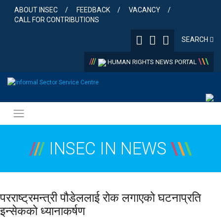
Skip
ABOUT INSEC
FEEDBACK
VACANCY
to
CALL FOR CONTRIBUTIONS
content
SEARCH
/
/
/
\
\
\
HUMAN RIGHTS NEWS PORTAL
/
/
/
INSEC IN NEWS
\
\
\
परराष्ट्रमन्त्री पौडेललाई रोक लगाएको घटनाप्रति
इन्सेकको ध्यानाकर्षण