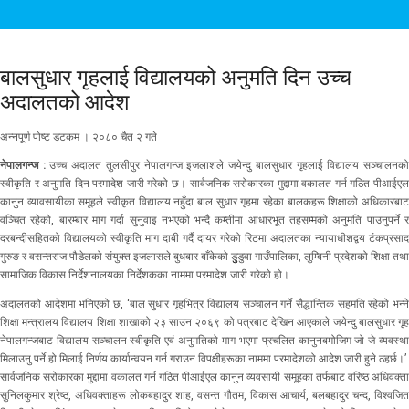
बालसुधार गृहलाई विद्यालयको अनुमति दिन उच्च
अदालतको आदेश
अन्नपूर्ण पोष्ट डटकम । २०८० चैत २ गते
नेपालगन्ज :
उच्च अदालत तुलसीपुर नेपालगन्ज इजलाशले जयेन्दु बालसुधार गृहलाई विद्यालय सञ्चालनक
स्वीकृति र अनुमति दिन परमादेश जारी गरेको छ।
सार्वजनिक सरोकारका मुद्दामा वकालत गर्न गठित पीआईए
कानुन व्यावसायीका समूहले स्वीकृत विद्यालय नहुँदा बाल सुधार गृहमा रहेका बालकहरू शिक्षाको अधिकारबाट
वञ्चित रहेको, बारम्बार माग गर्दा सुनुवाइ नभएको भन्दै कम्तीमा आधारभूत तहसम्मको अनुमति पाउनुपर्ने र
दरबन्दीसहितको विद्यालयको स्वीकृति माग दाबी गर्दै दायर गरेको रिटमा अदालतका न्यायाधीशद्वय टंकप्रसाद
गुरुङ र वसन्तराज पौडेलको संयुक्त इजलासले बुधबार बाँकेको डुुडुवा गाउँपालिका, लुम्बिनी प्रदेशको शिक्षा तथा
सामाजिक विकास निर्देशनालयका निर्देशकका नाममा परमादेश जारी गरेको हो।
अदालतको आदेशमा भनिएको छ, ‘बाल सुधार गृहभित्र विद्यालय सञ्चालन गर्ने सैद्धान्तिक सहमति रहेको भन्ने
शिक्षा मन्त्रालय विद्यालय शिक्षा शाखाको २३ साउन २०६९ को पत्रबाट देखिन आएकाले जयेन्दु बालसुधार गृह
नेपालगन्जबाट विद्यालय सञ्चालन स्वीकृति एवं अनुमतिको माग भएमा प्रचलित कानुनबमोजिम जो जे व्यवस्था
मिलाउनु पर्ने हो मिलाई निर्णय कार्यान्वयन गर्न गराउन विपक्षीहरूका नाममा परमादेशको आदेश जारी हुने ठहर्छ।’
सार्वजनिक सरोकारका मुद्दामा वकालत गर्न गठित पीआईएल कानुन व्यवसायी समूहका तर्फबाट वरिष्ठ अधिवक्ता
सुनिलकुमार श्रेष्ठ, अधिवक्ताहरू लोकबहादुर शाह, वसन्त गौतम, विकास आचार्य, बलबहादुर चन्द, विश्वजित