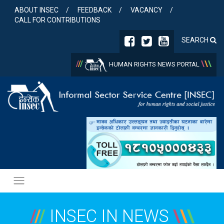
Skip
ABOUT INSEC
FEEDBACK
VACANCY
to
CALL FOR CONTRIBUTIONS
content
SEARCH
/
/
/
\
\
\
HUMAN RIGHTS NEWS PORTAL
/
/
/
INSEC IN NEWS
\
\
\