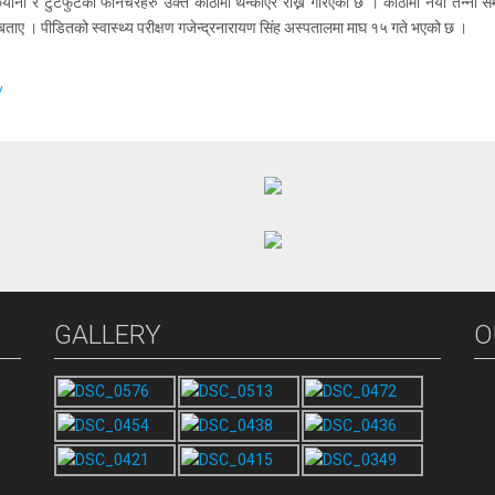
ना र टुटेफुटेका फर्निचरहरु उक्त कोठामा थन्काएर राख्ने गरिएको छ । कोठामा नयाँ तन्ना समे
े बताए ।
पीडितको स्वास्थ्य परीक्षण गजेन्द्रनारायण सिंह अस्पतालमा माघ १५ गते भएको छ ।
/
GALLERY
O