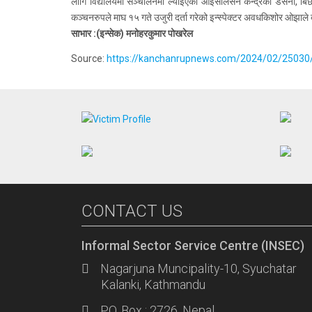
लागि विद्यालयमा सञ्चालनमा ल्याइएको आइसोलेसन केन्द्रको डसना, बिछयौ
कञ्चनरुपले माघ १५ गते उजुरी दर्ता गरेको इन्स्पेक्टर अवधकिशोर ओझाल
साभार :(इन्सेक) मनोहरकुमार पोखरेल
Source:
https://kanchanrupnews.com/2024/02/25030
CONTACT US
Informal Sector Service Centre (INSEC)
Nagarjuna Muncipality-10, Syuchatar
Kalanki, Kathmandu
P.O. Box : 2726, Nepal