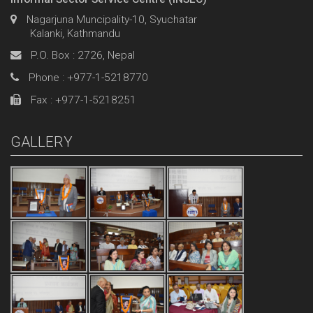
Nagarjuna Muncipality-10, Syuchatar
Kalanki, Kathmandu
P.O. Box : 2726, Nepal
Phone : +977-1-5218770
Fax : +977-1-5218251
GALLERY