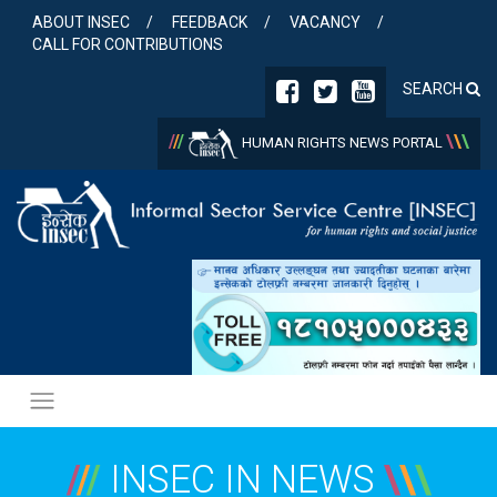
Skip
ABOUT INSEC
FEEDBACK
VACANCY
to
CALL FOR CONTRIBUTIONS
content
SEARCH
/
/
/
\
\
\
HUMAN RIGHTS NEWS PORTAL
/
/
/
INSEC IN NEWS
\
\
\