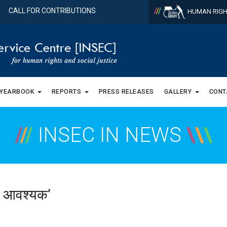
/
/
/
CALL FOR CONTRIBUTIONS
HUMAN RIGH
 YEARBOOK
REPORTS
PRESS RELEASES
GALLERY
CONT
/
/
/
INSEC IN NEWS
\
\
\
ास आवश्यक’