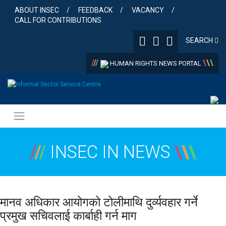
Skip
ABOUT INSEC
FEEDBACK
VACANCY
to
CALL FOR CONTRIBUTIONS
content
SEARCH
/
/
/
\
\
\
HUMAN RIGHTS NEWS PORTAL
/
/
/
INSEC IN NEWS
\
\
\
मानव अधिकार आयोगको टोलीमाथि दुर्व्यवहार गर्ने
प्रमुख सचिवलाई कार्बाही गर्न माग