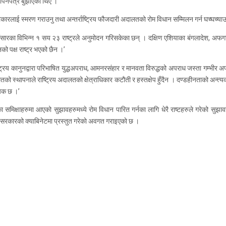
ञापनपत्र बुझाएका थिए ।
को सरकारलाई स्मरण गराउनु तथा अन्तर्राष्ट्रिय फौजदारी अदालतको रोम विधान सम्मिलन गर्न घच्घच
 संसारका विभिन्न १ सय २३ राष्ट्रले अनुमोदन गरिसकेका छन् । दक्षिण एशियाका बंगलादेश, अफगा
ो पक्ष राष्ट्र भएको छैन ।’
्ट्रिय कानुनद्वारा परिभाषित युद्धअपराध, आमनरसंहार र मानवता विरुद्धको अपराध जस्ता गम्भीर 
अदालतको स्थापनाले राष्ट्रिय अदालतको क्षेत्राधिकार कटौती र हस्तक्षेप हुँदैन । दण्डहीनताको अन्त्
्यक छ ।’
क्षाहरुमा आएको सुझावहरुमध्ये रोम विधान पारित गर्नका लागि धेरै राष्टहरुले गरेको सुझावहरुप्
न सरकारको क्याबिनेटमा प्रस्तुत गरेकाे अवगत गराइएकाे छ ।