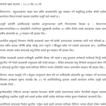
संगालो खबर डटकम । २०८३ जेठ २३ गते
विराटनगर। बहुअपाङ्गता भएका सात बर्षीय बालकामाथि ऋुर व्यवहार गर्ने बाबुविरुद्ध इन्सेक कोशी प्रदेश
कार्यालय विराटनगरको पहलमा प्रहरीमा उजुरी दर्ता भएको छ।
उजुरी दर्तासँगै आरोपितलाई प्रहरीले अनुसन्धानका लागि नियन्त्रणमा लिएका छ । विराटनगर
महानगरपालिका-१४ हंसबाहिनी टोलस्थित सुकुम्बासी बस्तीका ४० वर्षीय दिनेश रामले अपाङ्गता भएका सात
वर्षीय छोरामाथि क्ुर व्यवहार गर्दै आएका थिए।
आरोपित बाबुलाई गिरफ्तार गरेपछि बालकको उद्दार गरी कोशी अस्पतलामा उपचारका लागि भर्ना गरिएको छ।
सात वर्षीय बालक जन्मिँदै आँखा नदेख़े, कान नसुन्ने र हिँडडुल समेत गर्न नसक्ने अवस्थाका छन्। शारीरिक
रूपमा अशक्त अबोध छोरालाई बाबु दिनेश रामले कुर व्यवहार गर्दै आएका थिए।
पीडित बालककी आमाले राजीखुसी अर्कोसँग विवाह गरी गएको र बाबु कुलतमा लागेकाले नातीलाई दिनहुँ जसो
कुटपिट गर्ने गरेको बालककी हजुरआमा देवी रामले बताइन्। पीडित बाकलका बाबु दिनेशले लागूपदार्थ सेवन गर्ने
र छोरालाई कुटपिट गर्नुका साथै शरीरका विभिन्न भागमा टोकिदिने जस्ता अमानवीय व्यवहार गर्दै आएका थिए।
दिनभर ज्याला मजदुरी गर्ने र बेलुका लागूपदार्थ सेवन गरी घर फर्किएपछि छोरामाथि कुर व्यवहार गर्ने घटनाका
विषयमा इन्सेकले सूचना पाएपछि जेठ २२ गते आरोपितविरुद्ध इलाका प्रहरी कार्यालय रानीमा उजुरी दर्ता
गराएकेा थियो।
इन्सेकसहित राष्ट्रिय अपाङ्ग महासंघ नेपालका कोशी प्रदेश व्यवस्थापक सरोज नेपालीको संयुक्त पहलमा
बाबुविरुद्ध प्रहरीमा उजुरी दर्ता भएको इन्सेक कोशी प्रदेश संयोजक मनोहर कुमार पोखरेलले जानकारी दिए।
आरोपितले छोरालाई निर्घात कुटपिट गर्नुका साथै छाती लगायत शरीरका विभिन्न भागमा दाँतले टोकेर गम्भीर