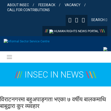
Skip
ABOUT INSEC
FEEDBACK
VACANCY
to
CALL FOR CONTRIBUTIONS
content
SEARCH
/
/
/
\
\
\
HUMAN RIGHTS NEWS PORTAL
/
/
/
INSEC IN NEWS
\
\
\
विराटनगरमा बहुअपाङ्गता भएका ७ वर्षीय बालकमाथि
बाबुद्वारा कुर व्यवहार