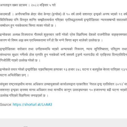
अनलाइन खबर डटकम । २०८२ मङ्सिर ५ गते
काठमाडौं । अनौपचारिक क्षेत्र सेवा केन्द्र (इन्सेक) ले १० वर्ष लामो सशस्त्र द्वन्द्वको अन्त्य भएको १९ वर्ष
बितिसिक्दा पनि विस्तृत शान्ति सम्झौतामार्फत गरिएका प्रतिबद्धतामध्ये द्वन्द्वपीडितका न्यायसम्बन्धी सवालको
सम्बोधन हुन नसकेकामा चिन्ता व्यक्त गरेको छ ।
इन्सेकका अध्यक्ष विजयराज गौतमले शुक्रबार जारी गरेको प्रेस विज्ञप्तिमा देशको राजनीतिक सङ्क्रमणका
कारण यो विषय अझ कम प्राथिमकतामा पर्ने हो कि भन्ने चिन्ता बढ्न थालेको उल्लेख छ ।
द्वन्द्वपीडितका सरोकार तथा उनीहरूमाथि भएको अन्यायको निरूपण, न्याय सुनिश्चितता, परिपूरण तथा
संस्थागत सुधार गर्नेतर्फ ठोस प्रगति हुन नसकेको भन्दै समयमै टुङ्गो नलगाउँदा यो प्रक्रिया दिनप्रतिदिन
गिजोलिँदै गएको उल्लेख गरेको छ ।
इन्सेकले तयार गरेको द्वन्द्वपीडित पाश्र्वचित्रमा हत्याका १३ हजार २४८ घटना र बलपूर्वक बेपत्ता पारिएका ९३१
घटना अभिलेखित छन् ।
संयुक्त राष्ट्रसङ्घीय मानव अधिकार उच्चायुक्तको कार्यालयद्वारा प्रकाशित ‘नेपाल द्वन्द्व प्रतिवेदन २०१२’ मा
सशस्त्र द्वन्द्वका क्रममा मानव अधिकार तथा मानवीय कानुन उल्लङ्घनका १० हजारभन्दा बढी घटना भएको
उल्लेख गरिएको विज्ञप्तिमा जनाइएको छ ।
Source:
https://shorturl.at/LnAA3