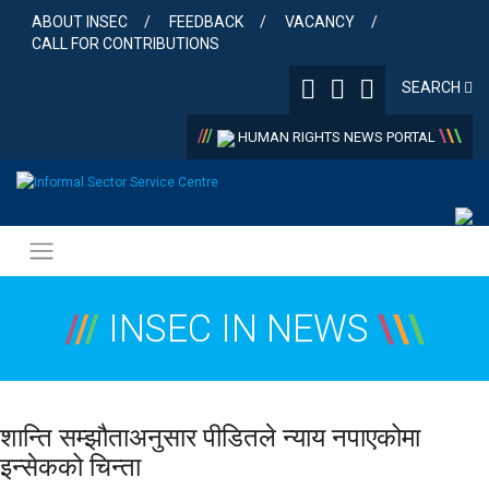
Skip
ABOUT INSEC
FEEDBACK
VACANCY
to
CALL FOR CONTRIBUTIONS
content
SEARCH
/
/
/
\
\
\
HUMAN RIGHTS NEWS PORTAL
/
/
/
INSEC IN NEWS
\
\
\
शान्ति सम्झौताअनुसार पीडितले न्याय नपाएकोमा
इन्सेकको चिन्ता