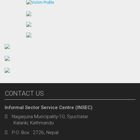
CONTACT US
Informal Sector Service Centre (INSEC)
Nagarjuna Muncipality-10, Syuchatar
Kalanki, Kathmandu
P.O. Box : 2726, Nepal