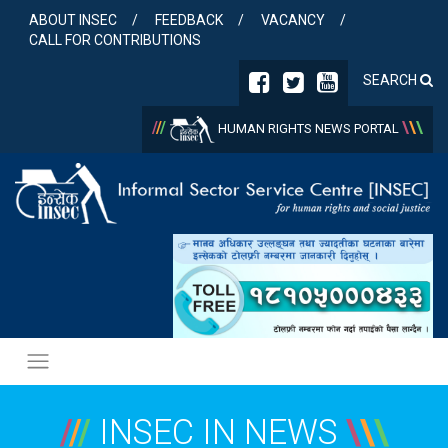
Skip
ABOUT INSEC
FEEDBACK
VACANCY
to
CALL FOR CONTRIBUTIONS
content
SEARCH
/
/
/
\
\
\
HUMAN RIGHTS NEWS PORTAL
/
/
/
INSEC IN NEWS
\
\
\