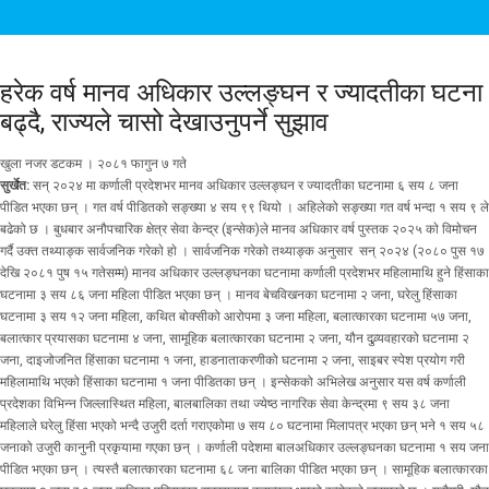
हरेक वर्ष मानव अधिकार उल्लङ्घन र ज्यादतीका घटना
बढ्दै, राज्यले चासो देखाउनुपर्ने सुझाव
खुला नजर डटकम । २०८१ फागुन ७ गते
सुर्खेत:
सन् २०२४ मा कर्णाली प्रदेशभर मानव अधिकार उल्लङ्घन र ज्यादतीका घटनामा ६ सय ८ जना
पीडित भएका छन् । गत वर्ष पीडितको सङ्ख्या ४ सय ९९ थियो । अहिलेको सङ्ख्या गत वर्ष भन्दा १ सय ९ ले
बढेको छ । बुधबार अनौपचारिक क्षेत्र सेवा केन्द्र (इन्सेक)ले मानव अधिकार वर्ष पुस्तक २०२५ काे विमाेचन
गर्दै उक्त तथ्याङ्क सार्वजनिक गरेकाे हाे । सार्वजनिक गरेको तथ्याङ्क अनुसार सन् २०२४ (२०८० पुस १७
देखि २०८१ पुष १५ गतेसम्म) मानव अधिकार उल्लङ्घनका घटनामा कर्णाली प्रदेशभर महिलामाथि हुने हिंसाका
घटनामा ३ सय ८६ जना महिला पीडित भएका छन् । मानव बेचविखनका घटनामा २ जना, घरेलु हिंसाका
घटनामा ३ सय १२ जना महिला, कथित बोक्सीको आरोपमा ३ जना महिला, बलात्कारका घटनामा ५७ जना,
बलात्कार प्रयासका घटनामा ४ जना, सामूहिक बलात्कारका घटनामा २ जना, यौन दुव्र्यवहारको घटनामा २
जना, दाइजोजनित हिंसाका घटनामा १ जना, हाडनाताकरणीको घटनामा २ जना, साइबर स्पेश प्रयोग गरी
महिलामाथि भएको हिंसाका घटनामा १ जना पीडितका छन् । इन्सेकको अभिलेख अनुसार यस वर्ष कर्णाली
प्रदेशका विभिन्न जिल्लास्थित महिला, बालबालिका तथा ज्येष्ठ नागरिक सेवा केन्द्रमा ९ सय ३८ जना
महिलाले घरेलु हिंसा भएको भन्दै उजुरी दर्ता गराएकोमा ७ सय ८० घटनामा मिलापत्र भएका छन् भने १ सय ५८
जनाको उजुरी कानुनी प्रकृयामा गएका छन् । कर्णाली पदेशमा बालअधिकार उल्लङ्घनका घटनामा १ सय जना
पीडित भएका छन् । त्यस्तै बलात्कारका घटनामा ६८ जना बालिका पीडित भएका छन् । सामूहिक बलात्कारका