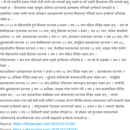
। यो वर्ष प्रहरीले प्रहार गरेको गोली लागेर एक जनाको मृत्यु भएको छ भने प्रहरी हिरासतमा पाँच जनाको मृत्यु
भएको छ । हिरासतमा भएका मृत्युका कतिपय घटनालाई आत्महत्या भनिएको इन्सेकले जनाएको छ ।
प्रहरीबाट भएका गम्भीर मानव अधिकार उल्लङ्घनको घटनामा मिलापत्र गरिएको घटना इन्सेकले अभिलेख
गरेको छ ।
सन् २०२४ मा महिलामाथि हुने हिंसाका घटनामा ७ हजार ५ सय ८५ जना महिला पीडित भएका छन् । यस वर्ष
बेचविखनका प्रयासका घटनामा २२ जना, घरेलु हिंसाका घटनामा ५ हजार ८ सय ७९ जना, कथित बोक्सीको
आरोपमा २९ जना, बलात्कारका घटनामा ६ सय ६१ जना, बलात्कार प्रयासका घटनामा १ सय ४४ जना, यौन
दुव्र्यवहारको घटनामा ३२ जना बेचबिखनका घटनामा २२ जना, सामूहिक बलात्कारका घटनामा १ सय ४४,
दाइजोजनित हिंसाका घटनामा २ सय ९ जना, वैवाहिक बलात्कारका घटनामा २३ जना, साइबर स्पेश प्रयोग
गरी महिलामाथि भएको हिंसाका घटनामा २ सय ९ जना महिला पीडित भएका छन् ।
परिवाजनबाट १ सय जना महिलाको हत्या भएको इन्सेकको अभिलेख छ । गत वर्ष यो सङ्ख्या १ सय ९ जना
थियो ।
बालअधिकार उल्लङ्घनका घटनामा १ हजार ७ सय ५६ जना पीडित भएका छन् । बलात्कारका घटनामा १
हजार ४६ बालिका पीडित भएका छन् । दुईजना बालिकाको बलात्कारपछि हत्या भएका छन् । सामूहिक
बलात्कारका घटनामा ४९ जना र ५९ जना बालिका परिवारका सदस्यद्वारा बलात्कृत भएका छन् । त्यसैगरी,
यौन दुव्र्यवहारका घटनामा ३ सय ५५ बालिका, साइबर स्पेश प्रयोग गरी २ सय ३ जना बालबालिका पीडित
भएका छन् । ६४ जना बालबालिका बेचबिखन तथा ओसारपसार घटनामा पीडित भएका छन् । त्यस्तै
कारागारमा क्षमता भन्दा बढी कैदी बन्दी राखिने र त्यसका कारण सिर्जित समस्या समाधानका लागि सरकारी पहल
नभएको इन्सेकको ठहर छ । वर्षपुस्तकमा नेपालका कारागारको क्षमता १८ हजार ५ सय ९ जनाको रहेकोमा
हाल २९ हजार १ सय ५९ कैदीबन्दी रहेकाे उल्लेख गरिएको छ। यो वर्षबाट वर्ष पुस्तकमा वातावरणको
अधिकारलाई प्राथमिकताका साथ अगाडी बढाइएको इन्सेकले जनाएको छ ।
Source:
https://khulanajar.com/2025/02/3168/
Source:
https://aksanchar.com/2025/02/18709/