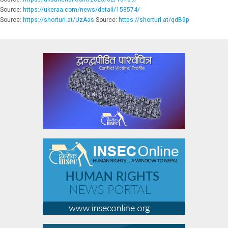
Source:
https://ukeraa.com/news/detail/158574/
Source:
https://shorturl.at/UzAas
Source:
https://shorturl.at/qdB9p