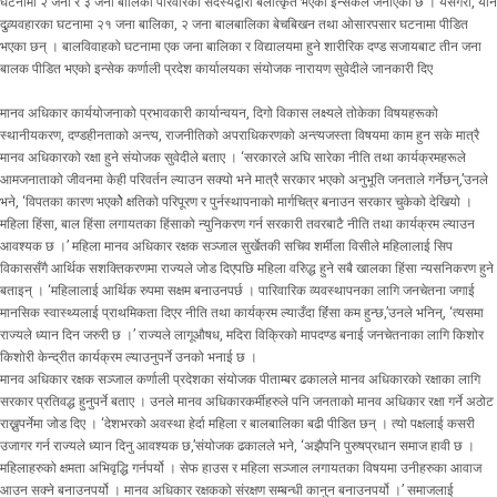
घटनामा २ जना र ३ जना बालिका परिवारका सदस्यद्वारा बलात्कृत भएको इन्सेकले जनाएको छ । यसैगरी, यौन
दुव्र्यवहारका घटनामा २१ जना बालिका, २ जना बालबालिका बेचबिखन तथा ओसारपसार घटनामा पीडित
भएका छन् । बालविवाहको घटनामा एक जना बालिका र विद्यालयमा हुने शारीरिक दण्ड सजायबाट तीन जना
बालक पीडित भएको इन्सेक कर्णाली प्रदेश कार्यालयका संयोजक नारायण सुवेदीले जानकारी दिए
मानव अधिकार कार्ययोजनाको प्रभावकारी कार्यान्वयन, दिगो विकास लक्ष्यले तोकेका विषयहरूको
स्थानीयकरण, दण्डहीनताको अन्त्य, राजनीतिको अपराधिकरणको अन्त्यजस्ता विषयमा काम हुन सके मात्रै
मानव अधिकारको रक्षा हुने संयोजक सुवेदीले बताए । ‘सरकारले अघि सारेका नीति तथा कार्यक्रमहरूले
आमजनाताको जीवनमा केही परिवर्तन ल्याउन सक्यो भने मात्रै सरकार भएको अनुभूति जनताले गर्नेछन्,’उनले
भने, ‘विपतका कारण भएकोे क्षतिको परिपूरण र पुर्नस्थापनाको मार्गचित्र बनाउन सरकार चुकेको देखियो ।
महिला हिंसा, बाल हिंसा लगायतका हिंसाको न्युनिकरण गर्न सरकारी तवरबाटै नीति तथा कार्यक्रम ल्याउन
आवश्यक छ ।’ महिला मानव अधिकार रक्षक सञ्जाल सुर्खेतकी सचिव शर्मीला विसीले महिलालाई सिप
विकाससँगै आर्थिक सशक्तिकरणमा राज्यले जोड दिएपछि महिला वरिुद्ध हुने सबै खालका हिंसा न्यसनिकरण हुने
बताइन् । ‘महिलालाई आर्थिक रुपमा सक्षम बनाउनपर्छ । पारिवारिक व्यवस्थापनका लागि जनचेतना जगाई
मानसिक स्वास्थ्यलाई प्राथमिकता दिएर नीति तथा कार्यक्रम ल्याउँदा हिंंसा कम हुन्छ,’उनले भनिन्, ‘त्यसमा
राज्यले ध्यान दिन जरुरी छ ।’ राज्यले लागूऔषध, मदिरा विक्रिको मापदण्ड बनाई जनचेतनाका लागि किशोर
किशोरी केन्द्रीत कार्यक्रम ल्याउनुपर्ने उनको भनाई छ ।
मानव अधिकार रक्षक सञ्जाल कर्णाली प्रदेशका संयोजक पीताम्बर ढकालले मानव अधिकारको रक्षाका लागि
सरकार प्रतिवद्ध हुनुपर्ने बताए । उनले मानव अधिकारकर्मीहरुले पनि जनताको मानव अधिकार रक्षा गर्ने अठोट
राख्नुपर्नेमा जोड दिए । ‘देशभरको अवस्था हेर्दा महिला र बालबालिका बढी पीडित छन् । त्यो पक्षलाई कसरी
उजागर गर्न राज्यले ध्यान दिनु आवश्यक छ,’संयोजक ढकालले भने, ‘अझैपनि पुरुषप्रधान समाज हावी छ ।
महिलाहरुको क्षमता अभिवृद्धि गर्नपर्यो । सेफ हाउस र महिला सञ्जाल लगायतका विषयमा उनीहरुका आवाज
आउन सक्ने बनाउनपर्यो । मानव अधिकार रक्षकको संरक्षण सम्बन्धी कानुन बनाउनपर्यो ।’ समाजलाई