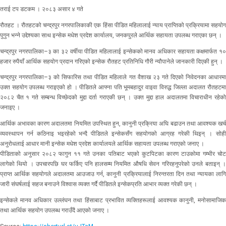
तराई टप डटकम । २०८३ असार ४ गते
रौतहट । रौतहटको चन्द्रपुर नगरपालिकाकी एक हिंसा पीडित महिलालाई न्याय प्राप्तिको प्रक्रियामा सहयोग
पुगुन भन्ने उद्देश्यका साथ इन्सेक मधेश प्रदेश कार्यालय, जनकपुरले आर्थिक सहायता उपलब्ध गराएका छन् ।
चन्द्रपुर नगरपालिका–३ का ३२ वर्षीया पीडित महिलालाई इन्सेकको मानव अधिकार सहायता कक्षमार्फत १०
हजार रुपैयाँ आर्थिक सहयोग प्रदान गरिएको इन्सेक रौतहट प्रतिनिधि गौरी न्यौपानेले जानकारी दिएकी हुन् ।
चन्द्रपुर नगरपालिका–३ को सिफारिस तथा पीडित महिलाले गत वैशाख २३ गते दिएको निवेदनका आधारमा
उक्त सहयोग उपलब्ध गराइएको हो । पीडितले आफ्ना पति भूमबहादुर वाइवा विरुद्ध जिल्ला अदालत रौतहटमा
२०८२ चैत १ गते सम्बन्ध विच्छेदको मुद्दा दर्ता गराएकी छन् । उक्त मुद्दा हाल अदालतमा विचाराधीन रहेको
जनाइए ।
आर्थिक अभावका कारण अदालतमा नियमित उपस्थित हुन, कानुनी प्रक्रिया अघि बढाउन तथा आवश्यक खर्च
व्यवस्थापन गर्न कठिनाइ भइरहेको भन्दै पीडितले इन्सेकसँग सहयोगको आग्रह गरेकी थिइन् । सोही
अनुरोधलाई आधार मानी इन्सेक मधेश प्रदेश कार्यालयले आर्थिक सहायता उपलब्ध गराएको जनाए ।
पीडिताको अनुसार २०८२ फागुन ११ गते उनका पतिबाट भएको कुटपिटका कारण टाउकोमा गम्भीर चोट
लागेको थियो । उपचारपछि घर फर्किए पनि हालसम्म नियमित औषधि सेवन गरिरहनुपरेको उनले बताइन् ।
प्राप्त आर्थिक सहयोगले अदालतमा आउजाउ गर्न, कानुनी प्रक्रियालाई निरन्तरता दिन तथा न्यायका लागि
जारी संघर्षलाई सहज बनाउने विश्वास व्यक्त गर्दै पीडितले इन्सेकप्रति आभार व्यक्त गरेकी छन् ।
इन्सेकले मानव अधिकार उल्लंघन तथा हिंसाबाट प्रभावित व्यक्तिहरूलाई आवश्यक कानुनी, मनोसामाजिक
तथा आर्थिक सहयोग उपलब्ध गराउँदै आएको जनाए ।