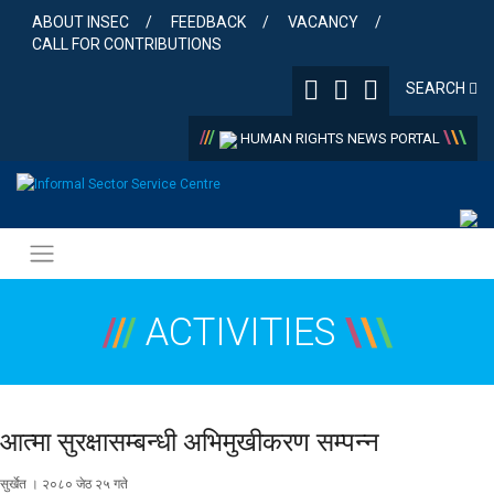
Skip
ABOUT INSEC
FEEDBACK
VACANCY
to
CALL FOR CONTRIBUTIONS
content
SEARCH
/
/
/
\
\
\
HUMAN RIGHTS NEWS PORTAL
/
/
/
ACTIVITIES
\
\
\
आत्मा सुरक्षासम्बन्धी अभिमुखीकरण सम्पन्न
सुर्खेत । २०८० जेठ २५ गते