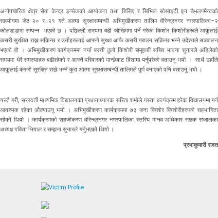
अनौपचारिक क्षेत्र सेवा केन्द्र इन्सेकको आयोजना तथा डिसिए र सिभिल सोसाइटी इन डेभलपमेन्टको
सहयोगमा जेठ २० र २१ गते आत्मा सुरक्षासम्बन्धी अभिमुखीकरण तालिम वीरेन्द्रनगर नगरपालिका–२
कोलडाडामा सम्पन्न भएको छ । पछिल्लो समयमा बढी जोखिममा पर्ने गरेका किशोर किशोरीहरूले आफूलाई
कसरी सुरक्षित राख्न सकिन्छ र उनीहरुलाई आफ्नो सुरक्षा आफै कसरी गराउन सकिन्छ भन्ने उदेश्यले सञ्चालन
भएको हो । अभिमुखीकरण कार्यक्रममा नयाँ बस्ती ठुलो किशोरी समूहकी सचिव भावना सुनारले अहिलेको
समयमा धेरै समस्याहरु बढीरहेको र आफ्नै परिवारको मान्छेबाट हिंसामा पर्नुपरेको बताउनु भयो । साथै उहाँले
आफूलाई कसरी सुरक्षित राख्ने भन्ने कुरा आत्मा सुरक्षासम्बन्धी तालिमले पूर्ण बनाएको पनि बताउनु भयो ।
यस्तै गरी, सरस्वती माध्यमिक विद्यालयका प्रधानाध्यापक सरिता शर्माले यस्ता कार्यक्रम हरेक विद्यालयमा गर्न
आवश्यक रहेका औल्याउनु भयो । अभिमुखीकरण कार्यक्रममा ७३ जना किशोर किशोरीहरूको सहभागिता
रहेको थियो । कार्यक्रमको सहजीकरण वीरेन्द्रनगर नगरपालिका स्तरिय मानव अधिकार सक्षक संजालका
अध्यक्ष पबिता भियाल र सम्झना सुनारले गर्नुभएको थियो ।
प्रभाकुमारी रावत