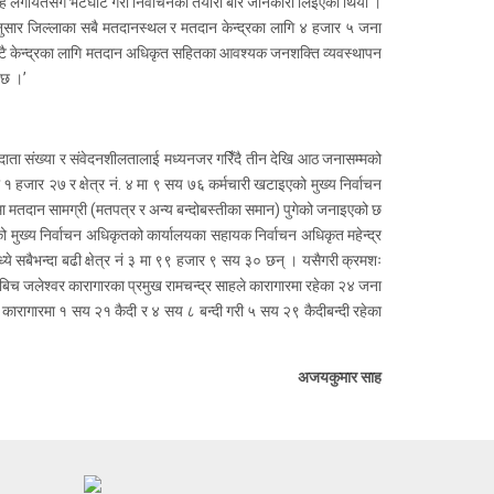
साह लगायतसँग भेटघाट गरी निर्वाचनको तयारी बारे जानकारी लिइएको थियो ।
नुसार जिल्लाका सबै मतदानस्थल र मतदान केन्द्रका लागि ४ हजार ५ जना
 वटै केन्द्रका लागि मतदान अधिकृत सहितका आवश्यक जनशक्ति व्यवस्थापन
 छ ।’
मतदाता संख्या र संवेदनशीलतालाई मध्यनजर गरिँदै तीन देखि आठ जनासम्मको
 १ हजार २७ र क्षेत्र नं. ४ मा ९ सय ७६ कर्मचारी खटाइएको मुख्य निर्वाचन
ा मतदान सामग्री (मतपत्र र अन्य बन्दोबस्तीका समान) पुगेको जनाइएको छ
 मुख्य निर्वाचन अधिकृतको कार्यालयका सहायक निर्वाचन अधिकृत महेन्द्र
े सबैभन्दा बढी क्षेत्र नं ३ मा ९९ हजार ९ सय ३० छन् । यसैगरी क्रमशः
ैबिच जलेश्वर कारागारका प्रमुख रामचन्द्र साहले कारागारमा रहेका २४ जना
 कारागारमा १ सय २१ कैदी र ४ सय ८ बन्दी गरी ५ सय २९ कैदीबन्दी रहेका
अजयकुमार साह