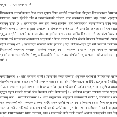
धनुषा । २०७९ असार १ गते
क्षिरेश्वरनाथ नगरपालिकाका शिक्षा शाखा प्रमुख दिपक खत्रीले नगरपालिका भित्रका विद्यालयहरुमा विषयगत
शिक्षकको अभाव रहेकोले चाँडै नै नगरपालिकाको तर्फबाट नगर स्वयम्सेवक शिक्षक राख्ने तयारी भइरहेको
बताउनु भएको छ । अनौपचारिक क्षेत्र सेवा केन्द्र (इन्सेक) द्वारा क्षिरेश्वरनाथ नगरपालिकामा गठित नगर
स्तिरीय मानव अधिकार समूहको आयोजनामा महेन्द्रनगरमा जेठ ३० गते आयोजित कार्यक्रममा शिक्षा शाखा
प्रमुख खत्रीले नगरपालिकामा २० ओटा सामुदायिक र चार ओटा धार्मिक विद्यालय गरी २४ ओटा विद्यालय
रहेकोमा सबै विद्यालयमा आवश्यकता अनुसारको भौतिक संरचना पर्याप्त रहेपनि विषयगत शिक्षकहरुको अभाव
रहेको बताउनु भयो । उहाँले दिवा खाजाको लागि हप्ताको ६ दिन पौष्टिक आहार पुग्ने गरी खाजाको कार्यक्रम
विद्यालयको समन्वयमा संचालन भइरहेको बताउनु भयो । स्वास्थ्य शाखाका प्रमुख रामबहादुर यादवले
प्राथमिक स्वास्थ्य चौकीमा निःशुल्क टिकटदेखि लिएर उपलब्ध औषधि निःशुल्क प्रदान गर्दै आएको बताउनु
भयो ।
नगरपालिकामा १० ओटा स्वास्थ्य चौकी र एक वर्थिङ् सेन्टर रहेकोमा आफुहरुले गर्भवतीले नियमित चार पटक
चेकजाँच गराएबापत १ हजार रुपियाँ यातायात खर्च र ८ सय रुपियाँ चेक गराएबापत दिँदै आउनुको साथै वर्थिङ्
सेन्टरमा बच्चा जन्माएको खण्डमा न्यानो कपडा समेत प्रदान गर्दै आएको उहाँले बताउनु भयो । कृषि शाखाका
प्रमुख गङ्गा यादवले धानको विउ बिजनको लागि किसानलाई ५० प्रतिशत अनुदान उपलब्ध गराउँदै आएको
बताउनु भयो । नगरपालिकाभरमा ६५ ओटा समूहमार्फत आफुहरुले कृषिसम्बन्धी गतिविधि, विउबिजन र मल
खाद्य लगायतको कृषि यन्त्रहरु उपलब्ध गराउँदै आएको उहाँले बताउनु भयो । किसानहरुलाई मौैसम अनुसारको
राहत सामग्री र तालिमको व्यवस्थापन गर्दै आएको उहाँले बताउनु भयो । मानव अधिकार निगरानी समूहका
अध्यक्ष शोभा भण्डारीले शिक्षा, स्वास्थ्य, खाद्य र आवासको लागि तल्लो तहबाटै आवाज उठाउनुपर्नेमा जोड दिनु