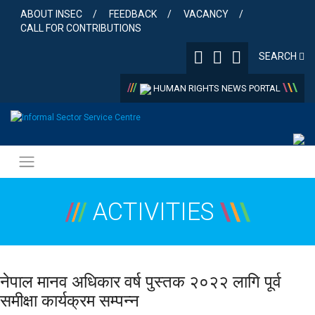
Skip
ABOUT INSEC
FEEDBACK
VACANCY
to
CALL FOR CONTRIBUTIONS
content
SEARCH
/
/
/
\
\
\
HUMAN RIGHTS NEWS PORTAL
/
/
/
ACTIVITIES
\
\
\
नेपाल मानव अधिकार वर्ष पुस्तक २०२२ लागि पूर्व
समीक्षा कार्यक्रम सम्पन्न