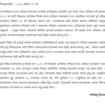
सिन्धुपाल्चोक । २०७८ मङ्सिर २४ गते
अन्तराष्ट्रिय मानव अधिकार दिवसको सन्दर्भमा इन्सेकद्वारा प्रकाशित हुने नेपाल मानव अधिकार वर्ष पुस्तक
२०२२ का लागि जिल्लामा अभिलेख गरिएका मानव अधिकार उल्लङ्घन तथा ज्यादतिका घटनाको पूर्व समीक्ष
कार्यक्रम मङ्सिर २४ गते चौतारामा सम्पन्न भयो ।कार्यक्रममा बोल्दै जिल्ला समन्वय समितिका प्रमुख
कृष्णगोपाल तामाङले मानिसको बानि र व्यवहारमा परिवर्तन नआएसम्म मानव अधिकारको संरक्षण नहुने धारणा
राख्नुभयो । प्रमुख जिल्ला अधिकारी बेदनिधि खनालले इन्सेकले प्रकाशन गर्दै आएको मानव अधिकार वर्ष
पुस्तक नेपालको महत्वपूर्ण दस्तावेजको रुपमा लिइदै आएको बताउनु भयो ।
उहाँले विशेष गरी द्वन्द्वको समयमा इन्सेकका प्रतिनिधिहरूले थलोमा गएर सङ्कलन गरिएका प्रमाणहरू अहिले
पनि द्वन्द्व पीडितहरूका लागि विभिन्न निकायहरूले प्रमाणको रुपमा दिइँदै आएको बताउनु भयो । जिल्ला प्रहरी
प्रमुख एसपी राजन अधिकारीले मानव अधिकार हनन् र अपराधमा फरक भएको बताउँदै अपराधका घटनाहरू
न्यूनिकरणका केही चुनौति रहेको बताउनु भयो ।
पूर्व समीक्षा कार्यक्रममा इन्सेकले सन् २०२१ भरी जिल्लामा अभिलेख गरिएका मानव अधिकार उल्लङ्घन तथा
ज्यादतीका ४४ ओटा घटनाहरू इन्सेक जिल्ला प्रतिनिधि नातिबावु धितालले प्रस्तुत गर्नु भएको थियो ।
प्रस्तुत गरिएका घटनाहरूमा हत्या चार ओटा, हिरासतमा रहेका व्यक्तिको उपचार नपाएर मृत्यु एक, सामुहिक
बलात्कार दुई, बलात्कार १९, बलात्कार प्रयास एक, यौन दुर्व्यवहार १५ र बहुविवाह एक रहेका छन् ।
कार्यक्रममा नेपाल पत्रकार महासङ्घका सचिव बिदुर आचार्य, गैरसरकारी संस्था महासङ्घका अध्यक्ष गोविन्द
सापकोटा लगायतले आ—आफ्नो धारणा राख्नु भएको थियो ।
नातिबावु धिताल