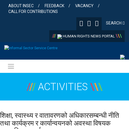
Skip
ABOUT INSEC
FEEDBACK
VACANCY
to
CALL FOR CONTRIBUTIONS
content
SEARCH
/
/
/
\
\
\
HUMAN RIGHTS NEWS PORTAL
/
/
/
ACTIVITIES
\
\
\
शिक्षा, स्वास्थ्य र वातावरणको अधिकारसम्बन्धी नीति
तथा कार्यक्रम र कार्यान्वयनको अवस्था विषयक