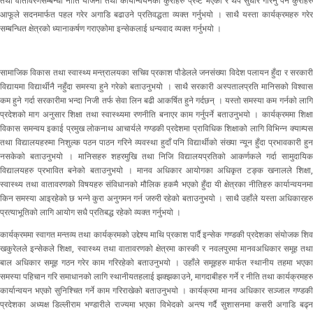
तथा वातावरणसम्बन्धी नीति योजना तथा कार्यान्वयनको कुराहरु प्रष्ट भएको र थप सुधार गरिनु पर्ने कुराहरु
आफूले सदनमार्फत पहल गरेर अगाडि बढाउने प्रतिवद्धता व्यक्त गर्नुभयो । साथै यस्ता कार्यक्रमहरु गरेर
सम्बन्धित क्षेत्रको ध्यानाकर्षण गराएकोमा इन्सेकलाई धन्यवाद व्यक्त गर्नुभयो ।
सामाजिक विकास तथा स्वास्थ्य मन्त्रालयका सचिव प्रकाश पौडेलले जनसंख्या विदेश पलायन हुँदा र सरकारी
विद्यायमा विद्यार्थीनै नहुँदा समस्या हुने गरेको बताउनुभयो । साथै सरकारी अस्पतालप्रति मानिसको विश्वास
कम हुने गर्दा सरकारीमा भन्दा निजी तर्फ सेवा लिन बढी आकर्षित हुने गर्दछन् । यस्तो समस्या कम गर्नको लागि
प्रदेशको माग अनुसार शिक्षा तथा स्वास्थ्यमा रणनीति बनाएर काम गर्नुपर्ने बताउनुभयो । कार्यक्रममा शिक्षा
विकास समन्वय इकाई प्रमुख लोकनाथ आचार्यले गण्डकी प्रदेशमा प्राविधिक शिक्षाको लागि विभिन्न क्याम्पस
तथा विद्यालयहरुमा निशुल्क पठन पाठन गरिने व्यवस्था हुदाँ पनि विद्यार्थीको संख्या न्यून हुँदा प्रभावकारी हुन
नसकेको बताउनुभयो । मानिसहरु शहरमुखि तथा निजि विद्यालयप्रतिको आकर्णकले गर्दा सामुदायिक
विद्यालयहरु प्रभावित बनेको बताउनुभयो । मानव अधिकार आयोगका अधिकृत टङ्क खनालले शिक्षा,
स्वास्थ्य तथा वातावरणको विषयहरु संविधानको मौलिक हकमै भएको हुँदा यी क्षेत्रका नीतिहरु कार्यान्वयनमा
किन समस्या आइरहेको छ भन्ने कुरा अनुगमन गर्न जरुरी रहेको बताउनुभयो । साथै उहाँले यस्ता अधिकारहरु
प्रत्याभूतिको लागि आयोग सधै प्रतिबद्ध रहेको व्यक्त गर्नुभयो ।
कार्यक्रममा स्वागत मन्तव्य तथा कार्यक्रमको उद्देश्य माथि प्रकाश पार्दै इन्सेक गण्डकी प्रदेशका संयोजक शिव
खकुरेलले इन्सेकले शिक्षा, स्वास्थ्य तथा वातावरणको क्षेत्रमा कास्की र नवलपुरमा मानवअधिकार समूह तथा
बाल अधिकार समूह गठन गरेर काम गरिरहेको बताउनुभयो । उहाँले समूहहरु मार्फत स्थानीय तहमा भएका
समस्या पहिचान गरि समाधानको लागि स्थानीयतहलाई झक्झकाउने, मागदाबीहरु गर्ने र नीति तथा कार्यक्रमहरु
कार्यान्वयन भएको सुनिश्चित गर्ने काम गरिराखेको बताउनुभयो । कार्यक्रमा मानव अधिकार सञ्जाल गण्डकी
प्रदेशका अध्यक्ष डिल्लीराम भण्डारीले राज्यमा भएका विभेदको अन्त्य गर्दै सुशासनमा कसरी अगाडि बढ्न