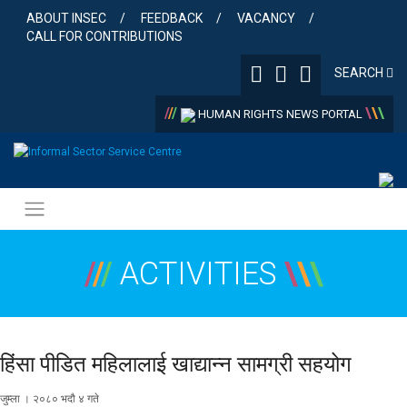
Skip
ABOUT INSEC
FEEDBACK
VACANCY
to
CALL FOR CONTRIBUTIONS
content
SEARCH
/
/
/
\
\
\
HUMAN RIGHTS NEWS PORTAL
/
/
/
ACTIVITIES
\
\
\
हिंसा पीडित महिलालाई खाद्यान्न सामग्री सहयोग
जुम्ला । २०८० भदौ ४ गते