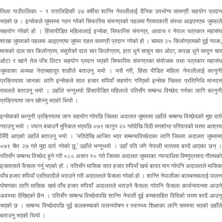
तिला गाउँपालिका – १ रारालिहिकी २७ वर्षीया शान्ति नेपालीलाई दैनिक उपभोग्य सामग्री सहयोग प्रदान
भएको छ । इन्सेकले जुम्लामा गठन गरेको सिफारिस संयन्त्रको पहलमा गैरसरकारी संस्था आइएनएफ जुम्लाले
सहयोग गरेको हो । हिंसापीडित महिलालाई इन्सेक, सिफारिस संयन्त्र, आवाज र नेपाल पत्रकार महासंघ
शाखा जुम्लाको पहलमा आइएनएफ जुम्ला राहत सामग्री प्रदान गरेको हो । चामल २५ किलोग्रामको दुई प्याक,
मासको दाल चार किलोग्राम, मसुरोको दाल चार किलोग्राम, हात धुने साबुन चार ओटा, कपडा धुने सावुन चार
ओटा र खाने तेल पाँच लिटर सहयोग प्रदान भएको सिफारिस संयन्त्रका संयोजक तथा पत्रकार महासंघ
जुम्लाका अध्यक्ष नेत्रबहादुर शाहीले बताउनु भयो । यसै गरी, हिंसा पीडित महिला नेपालीलाई कानुनी
प्रक्रियामा जानका लागि इन्सेकले सात हजार रुपियाँ सहयोग गरिएको इन्सेक जिल्ला प्रतिनिधि मानदत्त
रावलले बताउनु भयो । उहाँले भन्नुभयो हिंसापीडित महिलाले पतिसँग सम्बन्ध विच्छेद गर्नका लागि कानुनी
प्रक्रियामा जान खोज्नु भएको थियो ।
इन्सेकको कानुनी प्रक्रियामा जान सहयोग गरेपछि जिल्ला अदालत जुम्लामा उहाँले सम्बन्ध विच्छेदको मुद्दा दर्ता
गराउनु भयो । ज्यान बचाउनै मुस्किल भएपछि ०७९ फागुन २० गतेदेखि दिदी मनशोभा परियारको घरमा आश्रय
लिँदै आएको उहाँले बताउनु भयो । ‘पतिदेखि आजित भएर सम्बन्धविच्छेदका लागि जिल्ला अदालत जुम्लामा
०७९ चैत २७ गते मुद्दा दर्ता गरेको छु,’ उहाँले भन्नुभयो । उहाँ पति जंगे नेपाली भारतमा बस्दै आएका छन् ।
पतिसँग सम्बन्ध विच्छेद हुने गरी ०८० असार १० गते जिल्ला अदालत जुम्लाका न्यायाधिस विष्णुप्रसाद गौतमको
इजलासले फैसला गर्नु भएको हो । पतिसँग मासिक सात हजार रुपियाँ खर्च बापत माग गरेपनि अदालतले मासिक
पाँच हजार रुपियाँ प्रतिवादीले भराउने गरी अदालतले फैसला गरेको हो । शान्ति नेपालीका बालबच्चालाई पालन
पोषणका लागि मासिक खर्च पाँच हजार रुपियाँ अदालतले भराउने फैसला गरेपनि फैसला कार्यन्वयनमा आउने
अवस्था देखिएको छैन । पतिसँग सम्बन्ध विच्छेदपछि शान्ति नेपाली दुई बच्चासहित दिदिको घरमा बस्दै आउनु
भएको छ । सम्बन्ध विच्छेदपछि दुई बालबच्चाको पालनपोषण र स्वास्थ्य शिक्षाका लागि समस्या भएको उहाँले
बताउनु भएको थियो ।