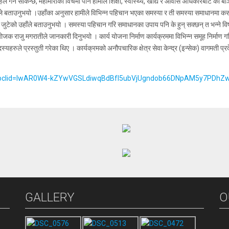
 पहल गर्न सकिन्छ, महामारीका विचमा पनि हामीले शिक्षा, स्वास्थ्य, खाद्य र आवास अधिकारबाट को
ानेले बताउनुभयो ।उहाँका अनुसार हामीले विभिन्न पहिचान भएका समस्या र ती समस्या समाधानम
णमा जुटेको उहाँले बताउनुभयो । समस्या पहिचान गरि समाधानका उपाय पनि के हुन् सक्छन् त भन्न
 राजु मगरातीले जानकारी दिनुभयो । कार्य योजना निर्माण कार्यक्रममा विभिन्न समूह निर्माण गरि
हरुले प्रस्तुती गरेका थिए । कार्यक्रमको अनौपचारिक क्षेत्र सेवा केन्द्र (इन्सेक) वागमती प
12?fbclid=IwAR0W4-kZYwVGSLdiwqBdBfI5ubVjUgndob66DNpAM5y7PDh
GALLERY
O