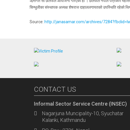
अन्र्तगत सो छलफल आयोजना गरिएको हो । छलफल नेपाल पत्रकार महासंघ सिन्ध
सिन्धुलीका संस्थापक अध्यक्ष शेषराज दाहाललगायतको उपस्थिति रहेको थि
Source:
http://janasamar.com/archives/7284?fbcl
CONTACT US
Informal Sector Service Centre (INSEC)
Nagarjuna Muncipality-10, Syuchatar
Kalanki, Kathmandu