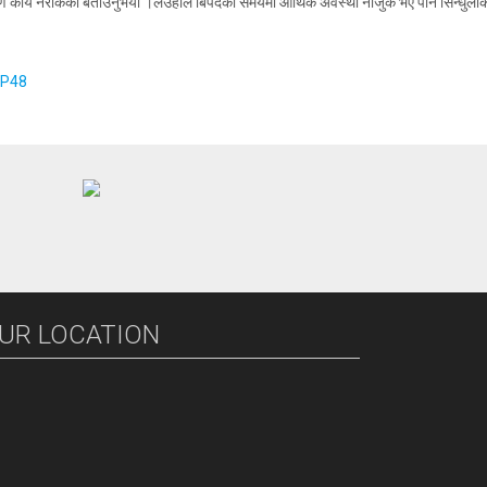
्य नरोकेको बताउनुभयो ।लउहाँले बिपदको समयमा आर्थिक अवस्था नाजुक भए पनि सिन्धुलीका सञ्चार
IP48
UR LOCATION