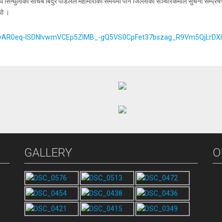
ुलीका सचिब बिदुर पौडेलले महामारीको समयमा पनि जिल्लाका सञ्चारकर्मीले सुचना सम्प्रेषण कार
यो ।
id=IwAR0eq-ISDNlvwmVCEp5ZlMB_-gQ5VS0CpFet37bszag_R9Vm5QjLrDX
GALLERY
O