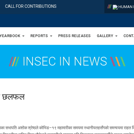
/
/
/
CALL FOR CONTRIBUTIONS
HUMAN R
 YEARBOOK
REPORTS
PRESS RELEASES
GALLERY
CONT
/
/
/
INSEC IN NEWS
\
\
\
को छलफल
खाका सभापति अशोक श्रेष्ठले कोभिड–१९ महामारीका समयमा स्थानीयतहसँगको समन्वयमा राहत वित