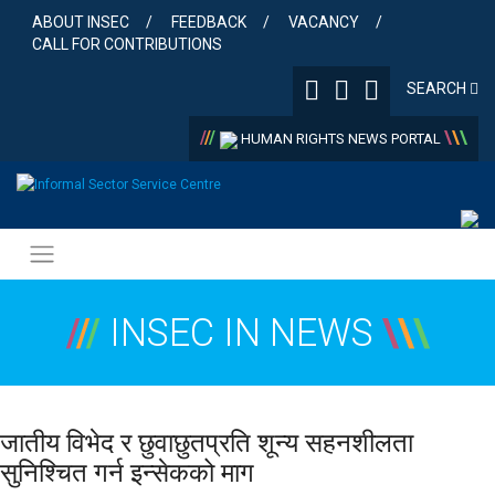
Skip
ABOUT INSEC
FEEDBACK
VACANCY
to
CALL FOR CONTRIBUTIONS
content
SEARCH
/
/
/
\
\
\
HUMAN RIGHTS NEWS PORTAL
/
/
/
INSEC IN NEWS
\
\
\
जातीय विभेद र छुवाछुतप्रति शून्य सहनशीलता
सुनिश्चित गर्न इन्सेकको माग