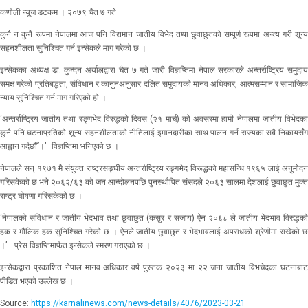
कर्णाली न्यूज डटकम । २०७९ चैत ७ गते
कुनै न कुनै रूपमा नेपालमा आज पनि विद्यमान जातीय विभेद तथा छुवाछुतको सम्पूर्ण रूपमा अन्त्य गरी शून्य
सहनशीलता सुनिश्चित गर्न इन्सेकले माग गरेको छ ।
इन्सेकका अध्यक्ष डा. कुन्दन अर्यालद्वारा चैत ७ गते जारी विज्ञप्तिमा नेपाल सरकारले अन्तर्राष्ट्रिय समुदाय
समक्ष गरेको प्रतिबद्धता, संविधान र कानुनअनुसार दलित समुदायको मानव अधिकार, आत्मसम्मान र सामाजिक
न्याय सुनिश्चित गर्न माग गरिएको हो ।
‘अन्तर्राष्ट्रिय जातीय तथा रङ्गभेद विरुद्धको दिवस (२१ मार्च) को अवसरमा हामी नेपालमा जातीय विभेदका
कुनै पनि घटनाप्रतिको शून्य सहनशीलताको नीतिलाई इमानदारीका साथ पालन गर्न राज्यका सबै निकायसँग
आह्वान गर्दछौँ ।’–विज्ञप्तिमा भनिएको छ ।
नेपालले सन् १९७१ मै संयुक्त राष्ट्रसङ्घीय अन्तर्राष्ट्रिय रङ्गभेद विरूद्धको महासन्धि १९६५ लाई अनुमोदन
गरिसकेको छ भने २०६२/६३ को जन आन्दोलनपछि पुनर्स्थापित संसदले २०६३ सालमा देशलाई छुवाछुत मुक्त
राष्ट्र घोषणा गरिसकेको छ ।
‘नेपालको संविधान र जातीय भेदभाव तथा छुवाछुत (कसुर र सजाय) ऐन २०६८ ले जातीय भेदभाव विरुद्धको
हक र मौलिक हक सुनिश्चित गरेको छ । ऐनले जातीय छुवाछुत र भेदभावलाई अपराधको श्रेणीमा राखेको छ
।’– प्रेस विज्ञप्तिमार्फत इन्सेकले स्मरण गराएको छ ।
इन्सेकद्वारा प्रकाशित नेपाल मानव अधिकार वर्ष पुस्तक २०२३ मा २२ जना जातीय विभचेदका घटनाबाट
पीडित भएको उल्लेख छ ।
Source:
https://karnalinews.com/news-details/4076/2023-03-21