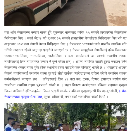
यस अघि नेपालगन्ज भन्सार नाका हुँदै शुक्रबार भारतबाट करिब १५ सयको हाराहारीमा नेपालीहरू
भित्रिएका थिए । यस्तै जेठ ७ गते बुधबार ३५ सयको हाराहारीमा नेपालीहरू भित्रिएका थिए भने गत
आइतवार ७१४ जना नेपाली नेपाल भित्रिएका थिए । नेपालबाट भारततर्फ जाने भारतीय नागरिक पनि
उत्तिकै मात्रामा रहेको जमुनाहा प्रहरीले जनाएको छ । नेपाल आइपुगेका नेपालीलाई हरेक जिल्लाका
उपमहानगरपालिका, नगरपालिका, गाउँपालिका र वडा कार्यालयले आ आफ्नो स्थानीय तहका
नागरिकलाई लिन नेपालगन्ज भन्सार नै पुग्ने गरेका छन् । आफ्ना नागरिक बाटोमै दुस्ख नपाउन् भनेर
नेपालगन्ज भन्सार नाका पुगेर हरेक स्थानीय तहमा पठाउने पहल गरिरहनु भएको छ । भारतबाट आएका
नेपाली नागरिकलाई स्थानीय तहमा पु¥याई सोही ठाउँका क्वारेन्टाइनमा राखिने गरेको स्थानिय तहका
कर्मचारीहरुले बताएका छन् । उनिहरुलाई लिन ४८ वटा बस, ट्रक, टिप्पर, ट्याक्टर प्रयोग गरेर
सम्बन्धित स्थानिय तहमा पु¥याउने गरेको छ । राहत वितरण कार्यक्रममा बाँकेका सहायक प्रमुख
जिल्ला अधिकारी हरि प्याकुरेल, जिल्ला प्रहरी कार्यालय बाँकेका प्रमुख एसपी विर बहादुर ओली,
इन्सेक
नेपालगन्जका प्रमुख भोला महत
, सुरक्षा अधिकारी, लगायतको सहभागिता रहेको थियो ।