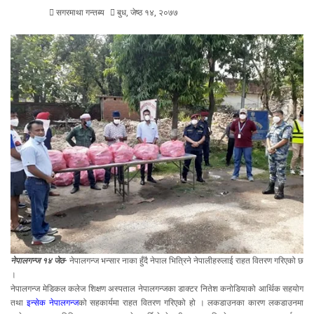
सगरमाथा गन्तब्य
बुध, जेष्ठ १४, २०७७
नेपालगन्ज १४ जेठ-
नेपालगन्ज भन्सार नाका हुँदै नेपाल भित्रिने नेपालीहरुलाई राहत वितरण गरिएको छ
।
नेपालगन्ज मेडिकल कलेज शिक्षण अस्पताल नेपालगन्जका डाक्टर नितेश कनोडियाको आर्थिक सहयोग
तथा
इन्सेक नेपालगन्ज
को सहकार्यमा राहत वितरण गरिएको हो । लकडाउनका कारण लकडाउनमा