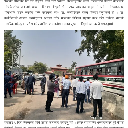
फसेका भारतका विभिन्न शहरमा काम गरेर फर्किने नेपालीहरुका लागि नेपालगन्ज भन्सार कार्यालय
नजिकै हरेक जनालाई खाद्यन्न वितरण गरिएको हो । टाढा टाढाबाट आएका नेपाली नागरिकहरुलाई
भोकभोकै हिड्न नपरोस भन्ने उद्देश्यका साथ डा. कनोडियाले राहत वितरण गर्नुभएको हो । डा.
कनोडियाले आफ्नो जन्मदिनको अवसर पारेर भारतका विभिन्न शहरमा काम गरेर फर्केका नेपाली
नागरिकलाई दुख नपरोस् भनेर व्यक्तिगत सहयोगमा राहत प्रदान गरिएको जानकारी गराउनुभयो ।
यसलाई ७ दिन निरन्तरता दिने उहाँले जानकारी गराउनुभयो । हरेक नेपालगन्ज भन्सार नाका हुदै नेपाल