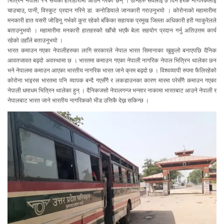
भित्रिने नेपाली १५ सयको हाराहारीमा आउने गरेका छन् । उनिहरु सवैलाई ७ दिन हरेक नागरिकलाई
चाउचाउ, पानी, विस्कुट प्रदान गरिने डा. कनोडियाले जानकारी गराउनुभयो । कोरोनाको महामारीमा
मनकारी हात यसरी जोडिनु गर्भको कुरा रहेको बाँकेका सहायक प्रमुख जिल्ला अधिकारी हरी प्याकुरेलले
बताउनुभयो । महामारीमा मनकारी हातहरुको खाँचो भएकै बेला सहयोग प्रदान गर्नु अतिउत्तम कार्य
रहेको उहाँले बताउनुभयो ।
भारत कमाउन गएका नेपालीहरुका लागि सरकारले नेपाल भारत सिमानाका खुकुलो बनाएपछि दैनिक
आवतजावत बढ्दो अवस्थामा छ । भारतमा कमाउन गएका नेपाली नागरिक नेपाल भित्रिन थालेका छन
भने नेपालमा कमाउन आएका भारतीय नागरिक भारत जाने क्रम बढ्दो छ । विश्वव्यापी रुपमा फैलिरहेको
कोरोना भाइरस भारतमा पनि व्यापक बन्दै गएसँगै र लकडाउनका कारण मारमा परेसँगै कमाउन गएका
नेपाली धमाधम भित्रिन थालेका हुन् । दैनिकजसो नेपालगन्ज भन्सार नाकामा भारतबाट आउने नेपाली र
नेपालबाट भारत जाने भारतीय नागरिकको भीड उत्तिकै देख्न सकिन्छ ।