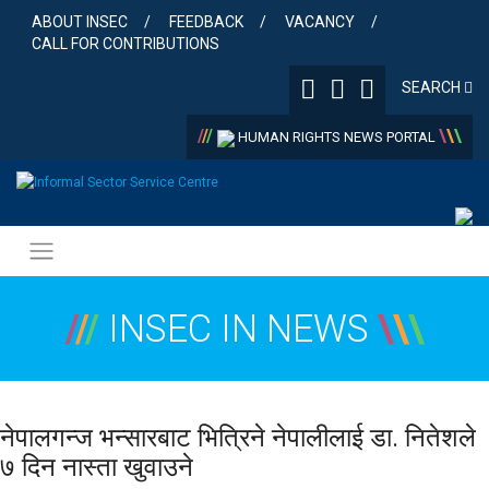
Skip
ABOUT INSEC
FEEDBACK
VACANCY
to
CALL FOR CONTRIBUTIONS
content
SEARCH
/
/
/
\
\
\
HUMAN RIGHTS NEWS PORTAL
/
/
/
INSEC IN NEWS
\
\
\
नेपालगन्ज भन्सारबाट भित्रिने नेपालीलाई डा. नितेशले
७ दिन नास्ता खुवाउने