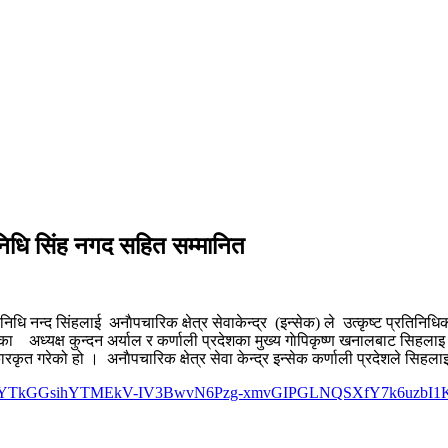
निधि सिंह नगद सहित सम्मानित
िधि नन्द सिंहलाई अनाैपचारिक क्षेत्र सेवाकेन्द्र (इन्सेक) ले उत्कृष्ट प्रतिनिधि
ेकका अध्यक्ष कुन्दन अर्याल र कर्णाली प्रदेशका मुख्य गाेपिकृष्ण खनालबाट सिहलाइ 
स्कारकृत गरेको हो । अनाैपचारिक क्षेत्र सेवा केन्द्र इन्सेक कर्णाली प्रदेशले स
d=IwAR1YTkGGsihYTMEkV-IV3BwvN6Pzg-xmvGIPGLNQSXfY7k6uzbI