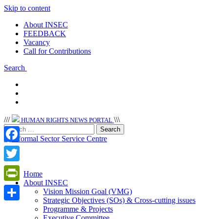
Skip to content
About INSEC
FEEDBACK
Vacancy
Call for Contributions
Search
/
/
/
\
\
\
HUMAN RIGHTS NEWS PORTAL
Facebook
Twitter
Home
About INSEC
PrintFriendly
Vision Mission Goal (VMG)
Strategic Objectives (SOs) & Cross-cutting issues
Share
Programme & Projects
Executive Committee