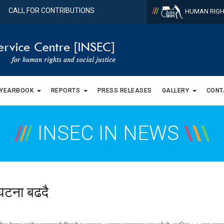
/
/
/
CALL FOR CONTRIBUTIONS
HUMAN RIGH
 YEARBOOK
REPORTS
PRESS RELEASES
GALLERY
CONT
/
/
/
INSEC IN NEWS
\
\
\
घटना बढदै