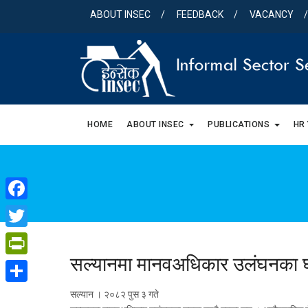
Skip
ABOUT INSEC
FEEDBACK
VACANCY
to
content
HOME
ABOUT INSEC
PUBLICATIONS
HR
Facebook
Twitter
सल्यानमा मानवअधिकार उलंघनका 
PrintFriendly
Share
सल्यान । २०८२ पुस ३ गते