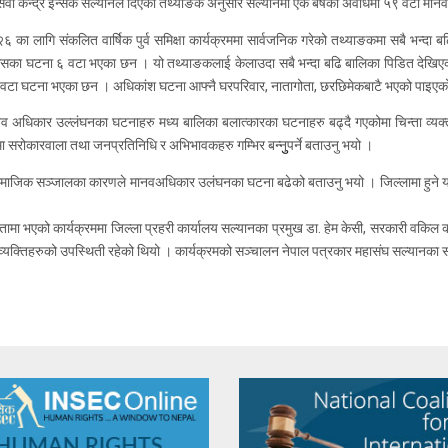
 केन्द्र इन्सेक सल्यानले दिएको तथ्याङक अनुसार सल्यानमा एक बर्षको अवधिमा ५९ वटा मा
६ का लागि संकलित वार्षिक पुर्व समिक्षा कार्यक्रममा सार्वजनिक गरेको तथ्याङकमा सबै भन
सका घटना ६ वटा भएका छन । यो तथ्याङकलाई केलाउदा सबै भन्दा बढि बालिका पिडित देखिएका 
 २ वटा घटना भएका छन । अधिकांश घटना आफ्नै घरपरिवार, नातागोता, छरछिमेकबाटै भएको पाइएक
ानव अधिकार उल्लंघनका घटनाहरु मध्य बालिका बलात्कारका घटनाहरु बढ्दै गएकोमा चिन्ता व्य
सरोकारवाला तथा जनप्रतिनिधि र अभिभावकहरु गम्भिर बन्नुुपर्ने बताउनु भयो ।
य सामाजिक सञ्जालका कारणले मानवअधिकार उलंघनका घटना बढेको बताउनु भयो । जिल्लामा हुने यस
यक्षतामा भएको कार्यक्रममा जिल्ला प्रहरी कार्यालय सल्यानका प्रमुख डा. हेम केसी, सरकारी वकिल 
 व्यक्तिहरुको उपस्थिती रहेको थियो । कार्यक्रमको सञ्चालन नेपाल पत्रकार महासंघ सल्यानका सचि