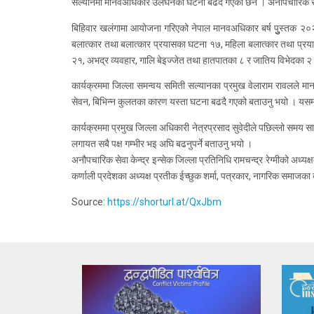
सल्यानमा मानवअधिकार उलंघनका घटना बढदै गएका छन । अनौपचारिक सेवा
बिहिवार खलंगामा आयोजना गरिएको नेपाल मानवअधिकार बर्ष पुुस्तक २०२
बलात्कार तथा बलात्कार प्रयासका घटना १७, महिला बलात्कार तथा प्रया
२१, अभद्र व्यवहार, गालि बेइज्जेत तथा हातपातका ८ र जातिय विभेदका
कार्यक्रममा जिल्ला समन्वय समिती सल्यानका प्रमुख वेलाराम रावलले म
सेवन, बिभिन्न कुलतका कारण यस्ता घटना बढदै गएको बताउनु भयो । यसमा 
कार्यक्रममा प्रमुख जिल्ला अधिकारी नेत्रप्रसाद सुवेदीले पछिल्लो सम
लगायत सबै पक्ष गम्भीर भइ अघि बढनुपर्ने बताउनु भयो ।
अनौपचारिक सेवा केन्द्र इन्सेक जिल्ला प्रतिनिधि रामचन्द्र रेग्मीको अध्
कर्णाली प्रदेशका अध्यक्ष प्रतीक ईच्छुक शर्मा, पत्रकार, नागरिक समाजका
Source:
https://shorturl.at/QxJbm