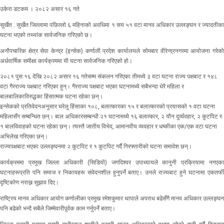
उकेरा डटकम । २०८२ असार १६ गते
सुर्खेत : सुर्खेत जिल्लामा पछिल्लो ६ महिनाको अवधिमा १ सय ५१ वटा मानव अधिकार उल्लङ्घन र ज्यादतीका
घटना भएको तथ्यांक सार्वजनिक गरिएको छ।
अनौपचारिक क्षेत्र सेवा केन्द्र (इन्सेक) कर्णाली प्रदेश कार्यालयले सोमबार वीरेन्द्रनगरमा आयोजना गरेको
अर्धवार्षिक समीक्षा कार्यक्रममा यी घटना सार्वजनिक गरिएको हो।
२०८१ पुस १६ देखि २०८२ असार १६ गतेसम्म संकलन गरिएका तीमध्ये ३ वटा घटना राज्य पक्षबाट र १४८
वटा गैरराज्य पक्षबाट गरिएका हुन्। गैरराज्य पक्षबाट भएका घटनामध्ये सबैभन्दा धेरै महिला र
बालबालिकाविरुद्धका हिंसात्मक घटना रहेका छन्।
इन्सेकको प्रतिवेदनअनुसार घरेलु हिंसाका १०८, बलात्कारका १५ र बलात्कारको प्रयासको १ वटा घटना
महिलासँग सम्बन्धित छन्। बाल अधिकारसम्बन्धी २१ घटनामध्ये १६ बलात्कार, २ यौन दुर्व्यवहार, २ कुटपिट र
१ बालविवाहको घटना रहेका छन्। त्यस्तै जातीय विभेद, आमानवीय व्यवहार र धम्कीका एक/एक वटा घटना
अभिलेख गरिएका छन्।
राज्यपक्षबाट भएका उल्लङ्घनमा २ कुटपिट र १ कुटपिट गर्दै गिरफ्तारीको घटना समावेश छन्।
कार्यक्रममा प्रमुख जिल्ला अधिकारी (सिडियो) जगदिश्वर उपाध्यायले कानुनी प्रक्रियामा नगएका
घटनाहरूप्रति पनि समाज र निकायहरू संवेदनशील हुनुपर्ने बताए। उनले राज्यबाट हुने घटनामा एकतर्फी
दृष्टिकोण नराख्न सुझाव दिए।
राष्ट्रिय मानव अधिकार आयोग कर्णालीका प्रमुख रमेशकुमार थापाले अपराध बढेसँगै मानव अधिकार उल्लङ्घन
पनि बढेको भन्दै सबैले जिम्मेवारीपूर्वक काम गर्नुपर्ने बताए।