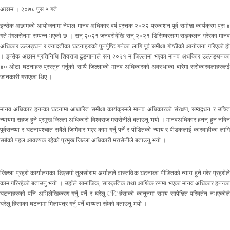
अछाम । २०७८ पुस ५ गते
इन्सेक अछामको आयोजनामा नेपाल मानव अधिकार वर्ष पुस्तक २०२२ प्रकाशन पूर्व समीक्षा कार्यक्रम पुस ४
गते मंगलसेनमा सम्पन्न भएको छ । सन् २०२१ जनवरीदेखि सन् २०२१ डिसिम्बरसम्म सङ्कलन गरेरका मानव
अधिकार उल्लङ्घन र ज्यादतीका घटनाहरुको पुनर्पुष्टि गर्नका लागि पूर्व समीक्षा गोष्ठीको आयोजना गरिएको हो
। इन्सेक अछाम प्रतिनिधि शिवराज ढुङ्गानाले सन् २०२१ म जिल्लामा भएका मानव अधकिार उल्लङ्घनका
४० ओटा घटनाहरु प्रस्तुत गर्नुको साथै जिल्लाको मानव अधिकारको अवस्थाका बारेमा सरोकारवलाहरुलई
जानकारी गराएका थिए ।
मानव अधिकार हनन्का घटनामा आधारित समीक्षा कार्यक्रमले मानव अधिकारको संरक्षण, सम्वद्र्धन र उचित
न्यायमा सहज हुने प्रमुख जिल्ला अधिकारी विश्वराज मरासेनीले बताउनु भयो । मानवअधिकार हनन् हुन नदिन
पूर्वसन्ध्या र घटनापश्चात सबैले जिम्मेवार भएर काम गर्नु पर्ने र पीडितको न्याय र पीडकलाई कारवाहीका लागि
सबैको पहल आवश्यक रहेको प्रमुख जिल्ला अधिकारी मरासेनीले बताउनु भयो ।
जिल्ला प्रहरी कार्यालयका डिएसपी तुलसीराम अर्यालले वास्तविक घटनाका पीडितको न्याय हुने गरेर प्रहरीले
काम गरिरहेको बताउनु भयो । उहाँले सामाजिक, सास्कृतिक तथा आर्थिक रुपमा भएका मानव अधिकार हनन्का
घटनाहरुको पनि अभिलेखिकरण गर्नु पर्ने र घरेलु ंिहंसाको कानुनमा समय सापेक्षित परिवर्तन नभएकोले
घरेलु हिंसाका घटनामा मिलापत्र गर्नु पर्ने बाध्यता रहेको बताउनु भयो ।