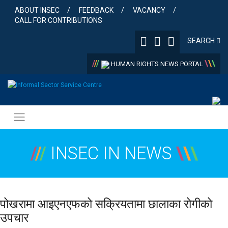
Skip
ABOUT INSEC
FEEDBACK
VACANCY
to
CALL FOR CONTRIBUTIONS
content
SEARCH
/
/
/
\
\
\
HUMAN RIGHTS NEWS PORTAL
/
/
/
INSEC IN NEWS
\
\
\
पोखरामा आइएनएफको सक्रियतामा छालाका रोगीको
उपचार