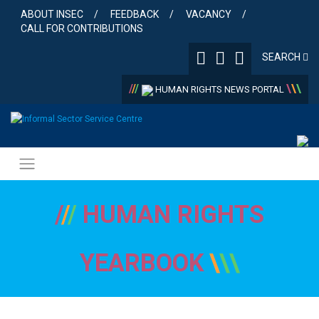
Skip
ABOUT INSEC
FEEDBACK
VACANCY
to
CALL FOR CONTRIBUTIONS
content
SEARCH
/
/
/
\
\
\
HUMAN RIGHTS NEWS PORTAL
/
/
/
HUMAN RIGHTS
YEARBOOK
\
\
\